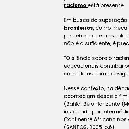
racismo
está presente.
Em busca da superação 
brasileiros
, como mecan
percebem que a escola 
não é o suficiente, é pr
“O silêncio sobre o racis
educacionais contribui p
entendidas como desigual
Nesse contexto, na décad
aconteciam desde o fim d
(Bahia, Belo Horizonte (MG
instituindo por intermédio
Continente Africano nos
(SANTOS, 2005. p.6).