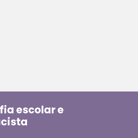
fia escolar e
cista