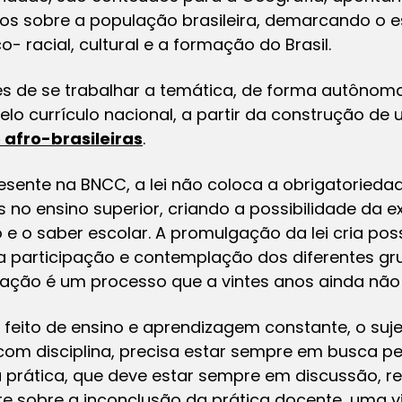
dos sobre a população brasileira, demarcando o
o- racial, cultural e a formação do Brasil.
des de se trabalhar a temática, de forma autônom
o currículo nacional, a partir da construção de 
 afro-brasileiras
.
esente na BNCC, a lei não coloca a obrigatorieda
no ensino superior, criando a possibilidade da e
e o saber escolar. A promulgação da lei cria pos
 participação e contemplação dos diferentes gr
ação é um processo que a vintes anos ainda não 
feito de ensino e aprendizagem constante, o suje
com disciplina, precisa estar sempre em busca p
 prática, que deve estar sempre em discussão, re
ete sobre a inconclusão da prática docente, uma 