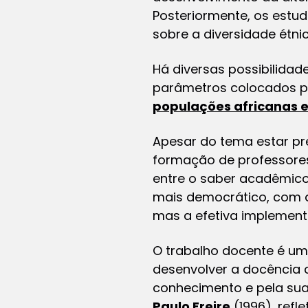
Posteriormente, os estu
sobre a diversidade étnic
Há diversas possibilida
parâmetros colocados pel
populações africanas e
Apesar do tema estar pr
formação de professores 
entre o saber acadêmico 
mais democrático, com a
mas a efetiva implement
O trabalho docente é um 
desenvolver a docência 
conhecimento e pela sua
Paulo Freire
(1996), refl