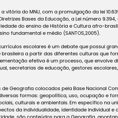
a a vitória do MNU, com a promulgação da lei 10.63
e Diretrizes Bases da Educação, a Lei número 9.39
iedade do ensino de História e Cultura afro-brasi
nsino fundamental e médio (SANTOS,2005).
urrículos escolares é um debate que possui grand
brasileira a partir das diferentes culturas que fo
lementação efetiva é um processo, que envolve di
dual, secretarias de educação, gestores escolare
 de Geografia colocados pela Base Nacional Co
diversas formas: geopolítica, uso, ocupação e fo
ociais, culturais e ambientais. Em específico na u
ctos da individualidade, identidade individual e c
ridade, são conteúdos para a Geografia, apontan