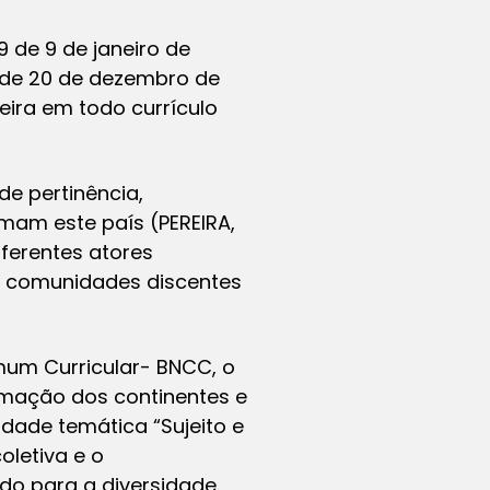
9 de 9 de janeiro de
4, de 20 de dezembro de
leira em todo currículo
e pertinência,
rmam este país (PEREIRA,
ferentes atores
s, comunidades discentes
mum Curricular- BNCC, o
rmação dos continentes e
nidade temática “Sujeito e
oletiva e o
do para a diversidade.