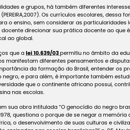
alidades e grupos, há também diferentes interes
(PEREIRA,2007). Os currículos escolares, dessa f
ra o ensino, sem considerar as particularidades lo
o docente direcionar sua prática docente ao que 
cal ao global.
nços que a
lei 10.639/03
permitiu no âmbito da edu
los manifestam diferentes pensamentos e disput
 importância da formação do Brasil, entender os 
 negro, e para além, é importante também estud
ersidade que o continente africano possui, contr
sina nas escolas.
m sua obra intitulada “O genocídio do negro bras
78, questiona o porque de se negar a memória af
rica, o desenvolvimento de suas culturas e civiliz