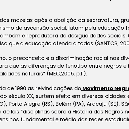
das mazelas após a abolição da escravatura, gr
ismo de ascensão social, lutam pela educação f
também é reprodutora de desigualdades sociais.
eciso que a educação atenda a todos (SANTOS, 200
mo, o preconceito e a discriminação racial nas div
ara que as diferenças de fenótipo entre negros e
dades naturais” (MEC,2005. p.11).
a de 1990 as reivindicações do
Movimento Negro
o século XX, surtem efeito em diversas cidades e
), Porto Alegre (RS), Belém (PA), Aracaju (SE), São
 de leis “disciplinas sobre a História dos Negros no
 ensinos fundamental e médio das redes estaduais