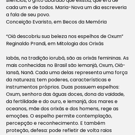
silêncios, o grito abafado que existia, que era de
cada um e de todos. Maria-Nova um dia escreveria
a fala de seu povo.
Conceição Evaristo, em
Becos da Memória
“Oiá descobriu sua beleza nos espelhos de Oxum”
Reginaldo Prandi, em
Mitologia dos Orixás
Iabás, na tradição iorubá, são as orixás femininas. As
mais conhecidas no Brasil são Iemanjá, Oxum, Oiá-
Iansã, Nanã. Cada uma delas representa uma força
da natureza; tem poderes, características e
instrumentos próprios. Duas possuem espelhos:
Oxum, senhora das águas doces, dona da vaidade,
da fertilidade e do ouro, e Iemanjá, dos mares e
oceanos, mãe dos orixás e dos homens, rege as
emoções. O espelho permite contemplação,
percepção e reconhecimento. E também
proteção, defesa: pode refletir de volta raios