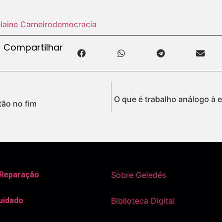
laine Carneiro
democracia
Compartilhar
O que é trabalho análogo à e
tão no fim
 Reparação
Sobre Geledés
uidado
Biblioteca Digital