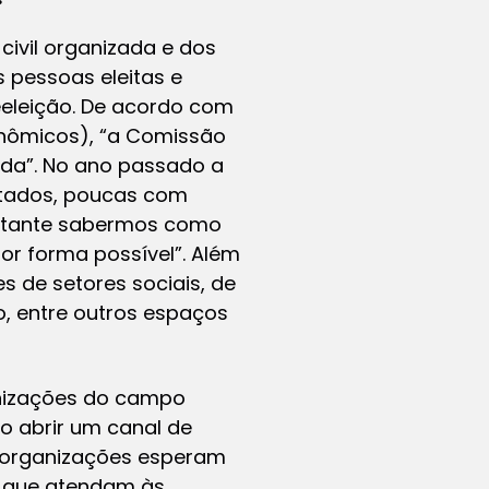
civil organizada e dos
s pessoas eleitas e
eleição. De acordo com
conômicos), “a Comissão
nda”. No ano passado a
utados, poucas com
portante sabermos como
r forma possível”. Além
s de setores sociais, de
o, entre outros espaços
anizações do campo
Ao abrir um canal de
 organizações esperam
s, que atendam às