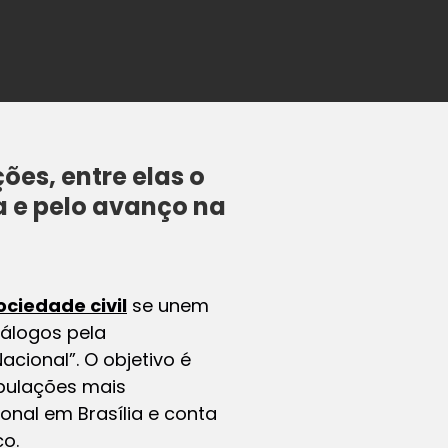
es, entre elas o
a e pelo avanço na
ociedade civil
se unem
iálogos pela
cional”. O objetivo é
pulações mais
onal em Brasília e conta
o.