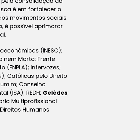
 pela consolidação da
sca é em fortalecer o
 dos movimentos sociais
 é possível aprimorar
l.
cioeconômicos (INESC);
a nem Morta; Frente
o (FNPLA); Intervozes;
 Católicas pelo Direito
urumim; Conselho
tal (ISA); REDH;
Gelédes
;
ria Multiprofissional
 Direitos Humanos