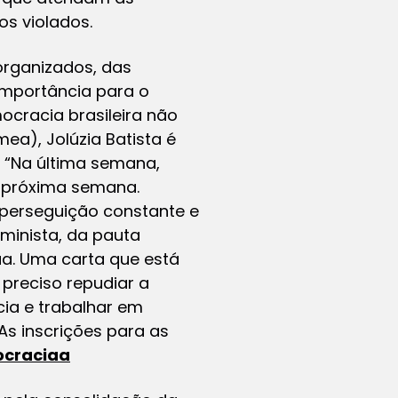
s violados.
 organizados, das
importância para o
cracia brasileira não
ea), Jolúzia Batista é
: “Na última semana,
a próxima semana.
 perseguição constante e
minista, da pauta
ua. Uma carta que está
 preciso repudiar a
cia e trabalhar em
s inscrições para as
ocraciaa