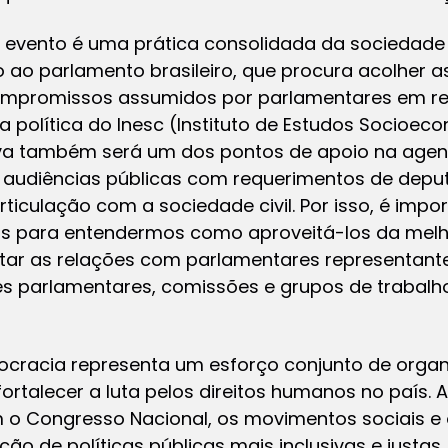
 evento é uma prática consolidada da sociedade 
 ao parlamento brasileiro, que procura acolher a
compromissos assumidos por parlamentares em re
ra política do Inesc (Instituto de Estudos Socioe
tiva também será um dos pontos de apoio na age
s audiências públicas com requerimentos de dep
rticulação com a sociedade civil. Por isso, é im
 para entendermos como aproveitá-los da melho
itar as relações com parlamentares representante
es parlamentares, comissões e grupos de trabalh
ocracia representa um esforço conjunto de org
fortalecer a luta pelos direitos humanos no país. 
 o Congresso Nacional, os movimentos sociais e
ução de políticas públicas mais inclusivas e justa