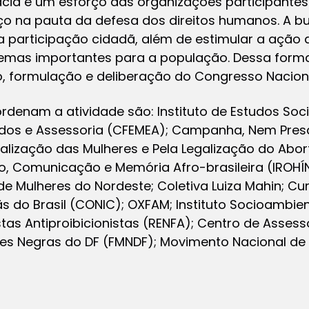
cia é um esforço das organizações participantes
o na pauta da defesa dos direitos humanos. A bu
 participação cidadã, além de estimular a ação
mas importantes para a população. Dessa forma,
, formulação e deliberação do Congresso Naciona
rdenam a atividade são: Instituto de Estudos So
udos e Assessoria (CFEMEA); Campanha, Nem Pres
alização das Mulheres e Pela Legalização do Abort
 Comunicação e Memória Afro-brasileira (IROHÍN);
de Mulheres do Nordeste; Coletiva Luiza Mahin; C
ãs do Brasil (CONIC); OXFAM; Instituto Socioambien
as Antiproibicionistas (RENFA); Centro de Assesso
res Negras do DF (FMNDF); Movimento Nacional de