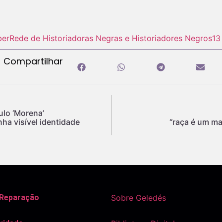
ber
Rede de Historiadoras Negras e Historiadores Negros
13
Compartilhar
ulo ‘Morena’
nha visível identidade
“raça é um ma
 Reparação
Sobre Geledés