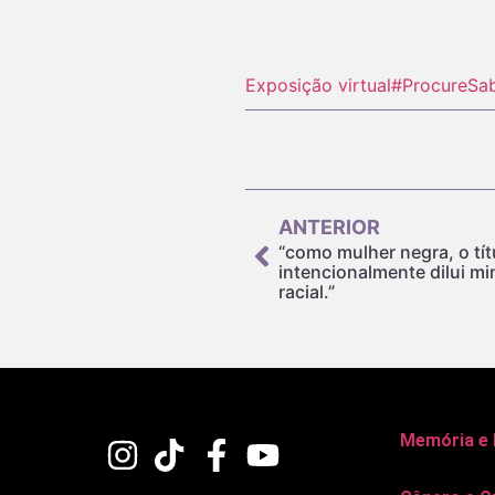
Exposição virtual
#ProcureSa
ANTERIOR
“como mulher negra, o tít
intencionalmente dilui mi
racial.”
Memória e