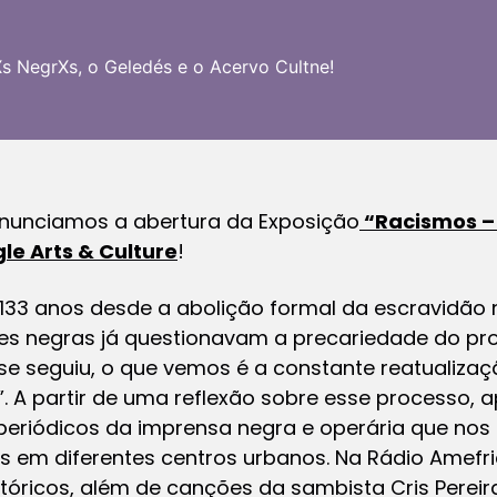
s NegrXs, o Geledés e o Acervo Cultne!
nunciamos a abertura da Exposição
“Racismos – 
le Arts & Culture
!
133 anos desde a abolição formal da escravidão n
s negras já questionavam a precariedade do pro
 se seguiu, o que vemos é a constante reatualiza
”. A partir de uma reflexão sobre esse processo,
periódicos da imprensa negra e operária que nos
s em diferentes centros urbanos. Na Rádio Amef
óricos, além de canções da sambista Cris Pereira