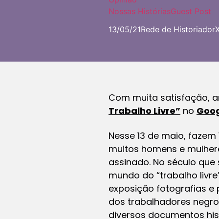
Nossas Histórias
Guest Post
13/05/21
Rede de HistoriadorX
Com muita satisfação, a
Trabalho Livre”
no
Goog
Nesse 13 de maio, fazem 
muitos homens e mulhere
assinado. No século que
mundo do “trabalho livre
exposição fotografias e 
dos trabalhadores negro
diversos documentos hist