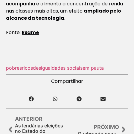
acompanha e alimenta a concentração de renda
nas classes mais altas, um efeito
ampliado pelo
alcance da tecnologia
.
Fonte:
Exame
pobres
ricos
desigualdades sociais
em pauta
Compartilhar
ANTERIOR
As lendárias eleições
PRÓXIMO
no Estado do
Quebrando ovos