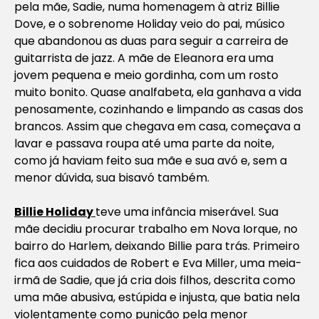
pela mãe, Sadie, numa homenagem à atriz Billie
Dove, e o sobrenome Holiday veio do pai, músico
que abandonou as duas para seguir a carreira de
guitarrista de jazz. A mãe de Eleanora era uma
jovem pequena e meio gordinha, com um rosto
muito bonito. Quase analfabeta, ela ganhava a vida
penosamente, cozinhando e limpando as casas dos
brancos. Assim que chegava em casa, começava a
lavar e passava roupa até uma parte da noite,
como já haviam feito sua mãe e sua avó e, sem a
menor dúvida, sua bisavó também.
Billie Holiday
teve uma infância miserável. Sua
mãe decidiu procurar trabalho em Nova Iorque, no
bairro do Harlem, deixando Billie para trás. Primeiro
fica aos cuidados de Robert e Eva Miller, uma meia-
irmã de Sadie, que já cria dois filhos, descrita como
uma mãe abusiva, estúpida e injusta, que batia nela
violentamente como punição pela menor