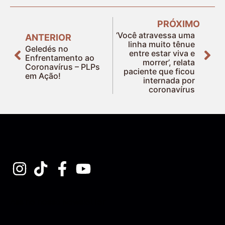
PRÓXIMO
‘Você atravessa uma
ANTERIOR
linha muito tênue
Geledés no
entre estar viva e
Enfrentamento ao
morrer’, relata
Coronavírus – PLPs
paciente que ficou
em Ação!
internada por
coronavírus
Assine nossa Newsletter