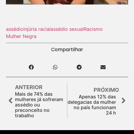
assédio
injúria racial
assédio sexual
Racismo
Mulher Negra
Compartilhar
ANTERIOR
PRÓXIMO
Mais de 74% das
Apenas 12% das
mulheres já sofreram
delegacias da mulher
assédio ou
no país funcionam
preconceito no
24 h
trabalho