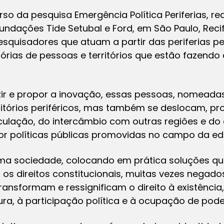
o da pesquisa Emergência Política Periferias, real
ndações Tide Setubal e Ford, em São Paulo, Recife,
pesquisadores que atuam a partir das periferias 
rias de pessoas e territórios que estão fazendo a 
ir e propor a inovação, essas pessoas, nomead
rritórios periféricos, mas também se deslocam, p
rculação, do intercâmbio com outras regiões e do
por políticas públicas promovidas no campo da e
a sociedade, colocando em prática soluções qu
 os direitos constitucionais, muitas vezes negado
transformam e ressignificam o direito à existênc
ura, à participação política e à ocupação de pode