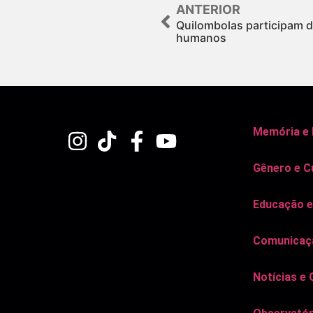
ANTERIOR
Quilombolas participam de
humanos
Memória e
Gênero e C
Educação e
Comunicaçã
Notícias e 