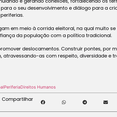
imulando e gerando conexões, fortalecendo os ter
para o seu desenvolvimento e diálogo para a cria
eriferias.
m em meio à corrida eleitoral, na qual muito se 
iança da população com a política tradicional.
 promover deslocamentos. Construir pontes, por 
m, atravessando-as com respeito, diversidade e t
al
Periferia
Direitos Humanos
Compartilhar