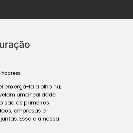
guração
olhapress
l enxergá-la a olho nu;
evelam uma realidade
o são os primeiros
adãos, empresas e
juntas. Essa é a nossa