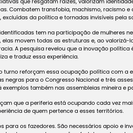
iativas que resgatam raízes, valorizam identida
licas. Combatem transfobia, machismo, racismo e 
excluídas da política e tornadas invisíveis pela 
s identificadas tem na participação de mulheres 
, elas movem todas as estruturas e, ao valorizá-
ia. A pesquisa revelou que a inovação política é
liza e traduz essa experiência.
ro turno reforçam essa ocupação política com a 
s negras para o Congresso Nacional e três asse
 Há exemplos também nas assembleias mineira e pa
am que a periferia está ocupando cada vez mais o
periência de quem pertence a esses territórios.
os para os fazedores. São necessários apoio e in