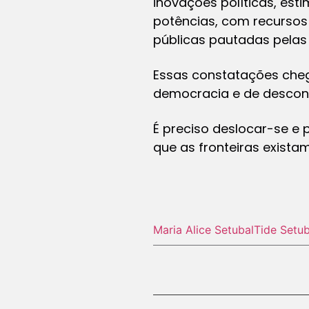
inovações políticas, est
potências, com recursos 
públicas pautadas pelas p
Essas constatações chega
democracia e de desconf
É preciso deslocar-se e
que as fronteiras exista
Maria Alice Setubal
Tide Setub