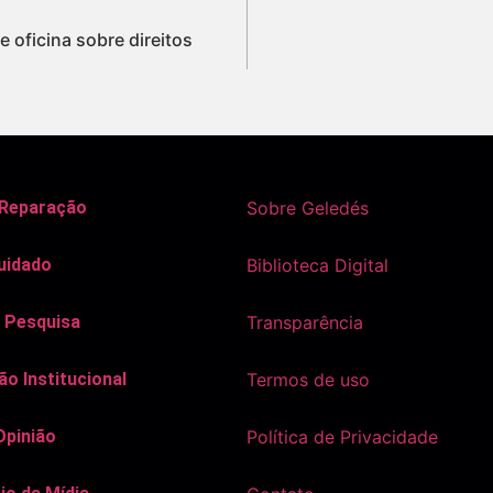
 oficina sobre direitos
 Reparação
Sobre Geledés
uidado
Biblioteca Digital
 Pesquisa
Transparência
o Institucional
Termos de uso
Opinião
Política de Privacidade