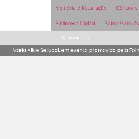
Memória e Reparação
Gênero e
Biblioteca Digital
Sobre Geledés
FAVORITOS
Maria Alice Setubal, em evento promovido pela Folh