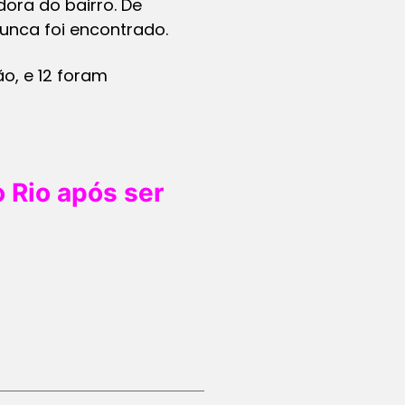
dora do bairro. De
nunca foi encontrado.
o, e 12 foram
 Rio após ser