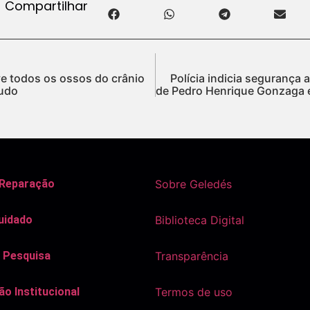
Compartilhar
e todos os ossos do crânio
Polícia indicia seguranç
audo
de Pedro Henrique Gonzaga 
 Reparação
Sobre Geledés
uidado
Biblioteca Digital
 Pesquisa
Transparência
o Institucional
Termos de uso