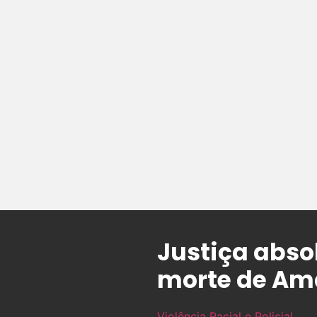
Justiça absol
morte de Am
Violência Racial e Policial