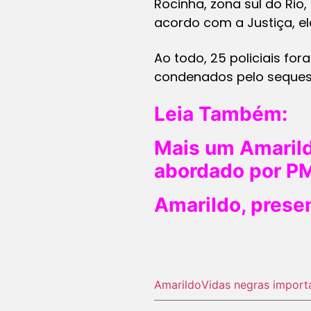
Rocinha, zona sul do Rio,
acordo com a Justiça, el
Ao todo, 25 policiais fo
condenados pelo sequest
Leia Também:
Mais um Amarild
abordado por P
Amarildo, prese
Amarildo
Vidas negras impor