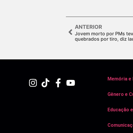
ANTERIOR
Jovem morto por PMs tev
quebrados por tiro, diz l
Memória e
Gênero e C
Educação e
Comunicaçã