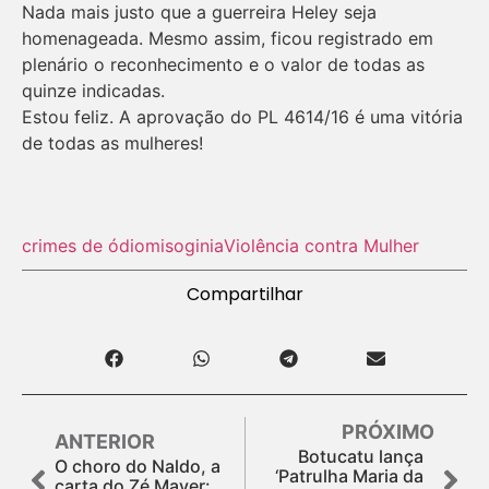
Nada mais justo que a guerreira Heley seja
homenageada. Mesmo assim, ficou registrado em
plenário o reconhecimento e o valor de todas as
quinze indicadas.
Estou feliz. A aprovação do PL 4614/16 é uma vitória
de todas as mulheres!
crimes de ódio
misoginia
Violência contra Mulher
Compartilhar
PRÓXIMO
ANTERIOR
Botucatu lança
O choro do Naldo, a
‘Patrulha Maria da
carta do Zé Mayer: