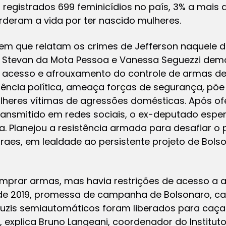
registrados 699 feminicídios no país, 3% a mais 
erderam a vida por ter nascido mulheres.
 em que relatam os crimes de Jefferson naquele d
s Stevan da Mota Pessoa e Vanessa Seguezzi dem
 do acesso e afrouxamento do controle de armas d
lência política, ameaça forças de segurança, põe
mulheres vítimas de agressões domésticas. Após o
transmitido em redes sociais, o ex-deputado espe
a. Planejou a resistência armada para desafiar o 
raes, em lealdade ao persistente projeto de Bols
comprar armas, mas havia restrições de acesso a
tir de 2019, promessa de campanha de Bolsonaro, cal
fuzis semiautomáticos foram liberados para caça
 explica Bruno Langeani, coordenador do Instituto 