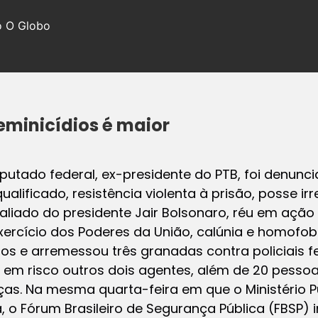
do O Globo
feminicídios é maior
putado federal, ex-presidente do PTB, foi denunci
ualificado, resistência violenta à prisão, posse i
O aliado do presidente Jair Bolsonaro, réu em ação
xercício dos Poderes da União, calúnia e homofob
tiros e arremessou três granadas contra policiais
ôs em risco outros dois agentes, além de 20 pess
anças. Na mesma quarta-feira em que o Ministério P
, o Fórum Brasileiro de Segurança Pública (FBSP) 