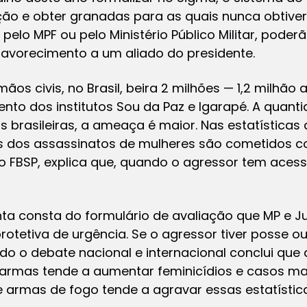
ão e obter granadas para as quais nunca obtiver
 pelo MPF ou pelo Ministério Público Militar, pode
 favorecimento a um aliado do presidente.
s civis, no Brasil, beira 2 milhões — 1,2 milhão a
to dos institutos Sou da Paz e Igarapé. A quanti
as brasileiras, a ameaça é maior. Nas estatísticas
ços dos assassinatos de mulheres são cometidos 
o FBSP, explica que, quando o agressor tem aces
ta consta do formulário de avaliação que MP e J
otetiva de urgência. Se o agressor tiver posse ou
 o debate nacional e internacional conclui que a 
 armas tende a aumentar feminicídios e casos mai
 armas de fogo tende a agravar essas estatístic