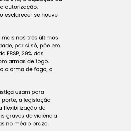
a autorização.
rão esclarecer se houve
 mais nos três últimos
dade, por si só, põe em
 do FBSP, 29% dos
com armas de fogo.
so a arma de fogo, o
ustiça usam para
 porte, a legislação
flexibilização do
s graves de violência
as no médio prazo.