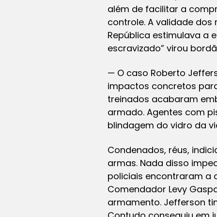
além de facilitar a com
controle. A validade dos
República estimulava a 
escravizado” virou bord
— O caso Roberto Jeffer
impactos concretos para v
treinados acabaram emb
armado. Agentes com pis
blindagem do vidro da via
Condenados, réus, indici
armas. Nada disso imped
policiais encontraram a 
Comendador Levy Gaspari
armamento. Jefferson ti
Contudo conseguiu em jul