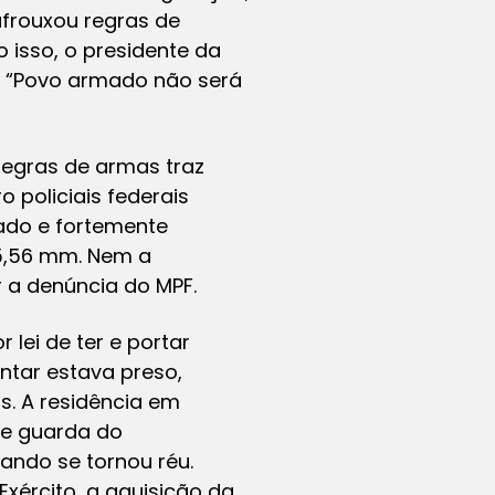
frouxou regras de
 isso, o presidente da
. “Povo armado não será
egras de armas traz
o policiais federais
ado e fortemente
 5,56 mm. Nem a
er a denúncia do MPF.
lei de ter e portar
ntar estava preso,
s. A residência em
de guarda do
ando se tornou réu.
xército, a aquisição da