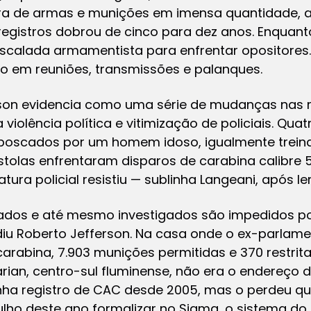
pra de armas e munições em imensa quantidade, a
 registros dobrou de cinco para dez anos. Enquanto
escalada armamentista para enfrentar opositores
ão em reuniões, transmissões e palanques.
son evidencia como uma série de mudanças nas r
iolência política e vitimização de policiais. Quatr
oscados por um homem idoso, igualmente trein
tolas enfrentaram disparos de carabina calibre
tura policial resistiu — sublinha Langeani, após l
ados e até mesmo investigados são impedidos por 
iu Roberto Jefferson. Na casa onde o ex-parlame
carabina, 7.903 munições permitidas e 370 restrita
an, centro-sul fluminense, não era o endereço 
nha registro de CAC desde 2005, mas o perdeu qu
ho deste ano formalizar no Sigma, o sistema do E