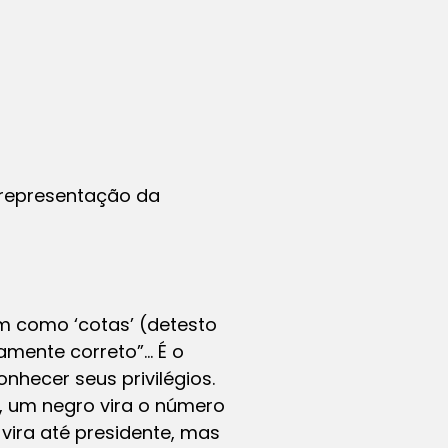
a representação da
m como ‘cotas’ (detesto
camente correto”… É o
hecer seus privilégios.
, um negro vira o número
 vira até presidente, mas