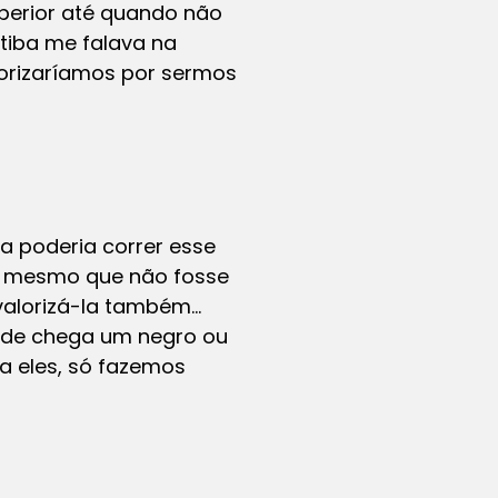
uperior até quando não
iba me falava na
lorizaríamos por sermos
ra poderia correr esse
Mas mesmo que não fosse
svalorizá-la também…
nde chega um negro ou
a eles, só fazemos