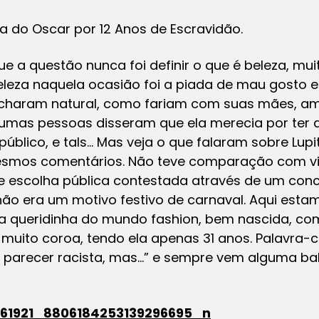
a do Oscar por 12 Anos de Escravidão.
e a questão nunca foi definir o que é beleza, mui
beleza naquela ocasião foi a piada de mau gost
charam natural, como fariam com suas mães, am
umas pessoas disseram que ela merecia por ter a
úblico, e tals… Mas veja o que falaram sobre Lu
mesmos comentários. Não teve comparação com v
teve escolha pública contestada através de um c
 não era um motivo festivo de carnaval. Aqui esta
 queridinha do mundo fashion, bem nascida, com
 a muito coroa, tendo ela apenas 31 anos. Palavra-
parecer racista, mas…” e sempre vem alguma bab