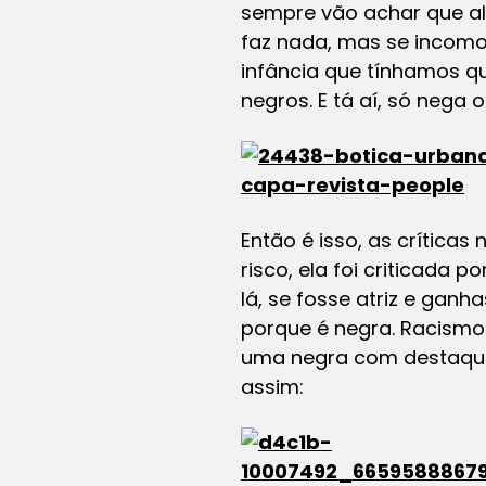
sempre vão achar que alg
faz nada, mas se incom
infância que tínhamos q
negros. E tá aí, só nega
Então é isso, as crítica
risco, ela foi criticada
lá, se fosse atriz e gan
porque é negra. Racism
uma negra com destaque, 
assim: