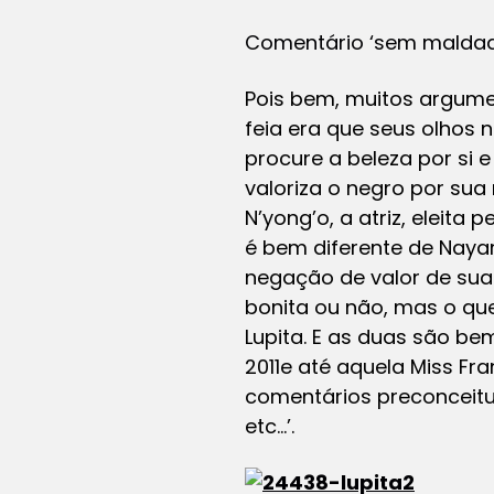
Comentário ‘sem maldade’
Pois bem, muitos argumen
feia era que seus olhos
procure a beleza por si 
valoriza o negro por sua
N’yong’o, a atriz, eleita
é bem diferente de Naya
negação de valor de suas
bonita ou não, mas o qu
Lupita. E as duas são be
2011e até aquela Miss F
comentários preconceituo
etc…’.