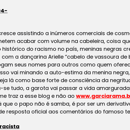
 cresce assistindo a inúmeros comerciais de cosm
metem acabar com volume na cabeleira, coisa qu
o histórico do racismo no país, meninas negras 
 com a dançarina Arielle “cabelo de vassoura de 
jogam seus nomes para outros como quem oferec
isso vai minando a auto-estima da menina negra, 
ja lá como base forte de consciência da negritude
-se tudo, a garota vai passar a vida amargurada 
me traz a esse blog e não ao
www.garciarama.b
já que o papo não é samba, é por ser um derivativ
e resposta oficial aos comentários do famoso te