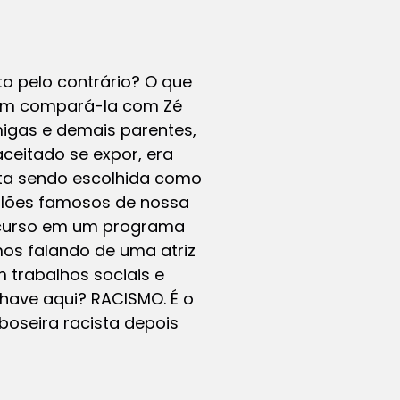
to pelo contrário? O que
o em compará-la com Zé
igas e demais parentes,
ceitado se expor, era
pita sendo escolhida como
ilões famosos de nossa
oncurso em um programa
mos falando de uma atriz
 trabalhos sociais e
chave aqui? RACISMO. É o
oseira racista depois