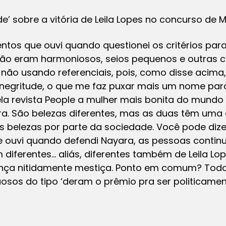
 sobre a vitória de Leila Lopes no concurso de M
tos que ouvi quando questionei os critérios para
 não eram harmoniosos, seios pequenos e outras c
e não usando referenciais, pois, como disse acim
 negritude, o que me faz puxar mais um nome para
 pela revista People a mulher mais bonita do mundo 
ra. São belezas diferentes, mas as duas têm um
 belezas por parte da sociedade. Você pode dize
e ouvi quando defendi Nayara, as pessoas conti
m diferentes… aliás, diferentes também de Leila Lo
rança nitidamente mestiça. Ponto em comum? Toda
sos do tipo ‘deram o prêmio pra ser politicamen