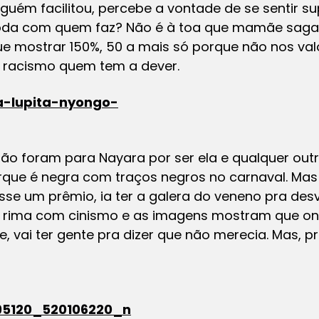
uém facilitou, percebe a vontade de se sentir s
oda com quem faz? Não é à toa que mamãe sagat
ue mostrar 150%, 50 a mais só porque não nos va
 o racismo quem tem a dever.
s não foram para Nayara por ser ela e qualquer out
 porque é negra com traços negros no carnaval. 
hasse um prêmio, ia ter a galera do veneno pra de
o rima com cinismo e as imagens mostram que o
vai ter gente pra dizer que não merecia. Mas, pr