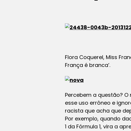
Flora Coquerel, Miss Fra
França é branca’.
Percebem a questão? O n
esse uso errôneo e ignora
racista que acha que de
Por exemplo, quando dad
1 da Fórmula 1, vira a a