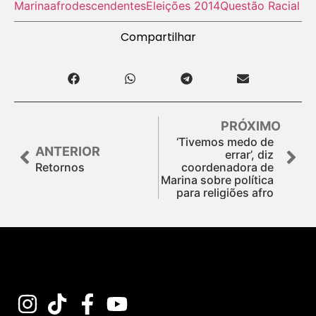
Marina
afrodescendentes
Eleições 2014
Questão Racial
Compartilhar
PRÓXIMO
‘Tivemos medo de
ANTERIOR
errar’, diz
Retornos
coordenadora de
Marina sobre política
para religiões afro