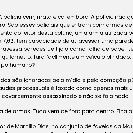
 A polícia vem, mata e vai embora. A polícia não 
ro. São esses policiais que entram com armas de
mento do leitor desta coluna, uma arma utilizada p
libe 7,62, tem capacidade de atravessar uma pare
travessa paredes de tijolo como folha de papel, t
quilômetro, fura facilmente um veículo blindado.
orpo humano?
zados são ignorados pela mídia e pela comoção pú
fraudes processuais é taxado como apenas mais 
oi covardemente assassinado e não se fala nada.
a de armas. Tudo vem de fora para dentro. Fica a
r de Marcílio Dias, no conjunto de favelas da Mar