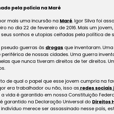
ado pela polícia na Maré
 por mais uma incursão na
Maré
. Igor Silva foi ass
iro no dia 22 de fevereiro de 2016. Mais um jovem
, seus sonhos e utopias ceifadas pela política de
a pseudo guerras às
drogas
que inventaram. Uma g
 periférica de nossas cidades. Uma guerra inven
elas que nunca tiveram direitos de ter direitos. U
os.
to de qual o papel que esse jovem cumpria na fa
or era trabalhador ou não, isso as
redes sociais
o a vida é garantido em nossa Constituição Feder
a é garantido na Declaração Universal do
Direitos
ndivíduo merece ser assassinado nesse país, est