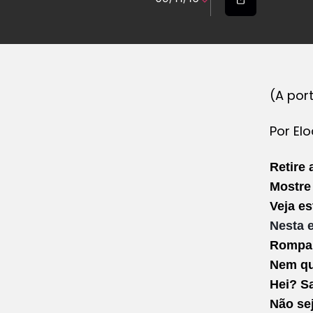
(A por
Por El
Retire
Mostre
Veja e
Nesta e
Rompa 
Nem qu
Hei? Sa
Não se