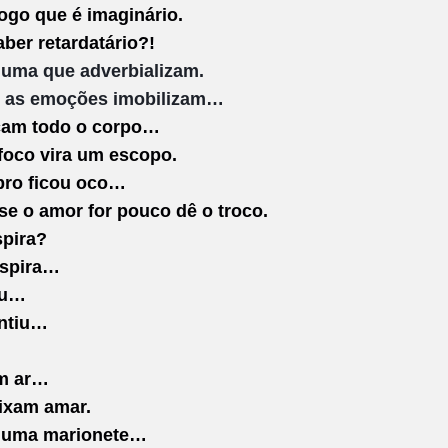
ogo que é imaginário.
ber retardatário?!
 uma que adverbializam.
 as emoções imobilizam…
am todo o corpo…
foco vira um escopo.
bro ficou oco…
se o amor for pouco dê o troco.
spira?
spira…
iu…
ntiu…
m ar…
ixam amar.
 uma marionete…