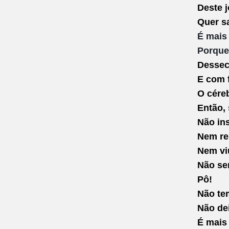
Deste j
Quer sa
É mais
Porque
Dessec
E com 
O cére
Então, 
Não in
Nem re
Nem v
Não se
Pô!
Não te
Não de
É mais