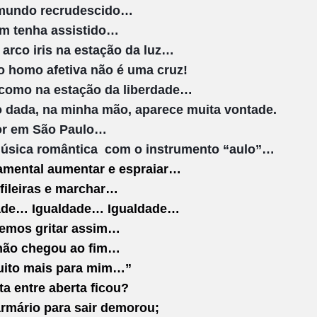
mundo recrudescido…
m tenha assistido…
 arco iris na estação da luz…
o homo afetiva não é uma cruz!
como na estação da liberdade…
 dada, na minha mão, aparece muita vontade.
r em São Paulo…
úsica romântica com o instrumento “aulo”…
amental aumentar e espraiar…
fileiras e marchar…
ade… Igualdade… Igualdade…
mos gritar assim…
não chegou ao fim…
ito mais para mim…”
ta entre aberta ficou?
armário para sair demorou;