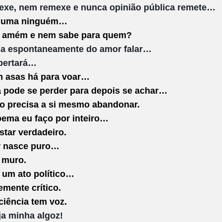
xe, nem remexe e nunca opinião pública remete…
s uma ninguém…
 amém e nem sabe para quem?
a espontaneamente do amor falar…
ibertará…
m asas há para voar…
a pode se perder para depois se achar…
o precisa a si mesmo abandonar.
oema eu faço por inteiro…
star verdadeiro.
 nasce puro…
 muro.
 um ato político…
mente crítico.
ciência tem voz.
ja minha algoz!