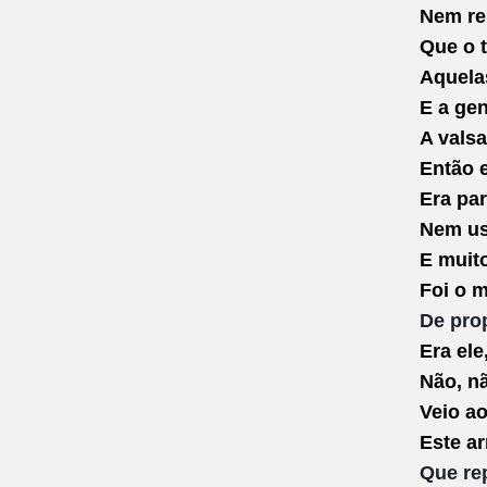
Nem r
Que o 
Aquelas
E a ge
A vals
Então e
Era pa
Nem us
E muit
Foi o m
De pro
Era ele
Não, nã
Veio a
Este a
Que re