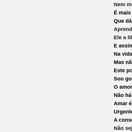
Nem me
É mai
Que dá
Aprend
Ele a l
E assi
Na vid
Mas nã
Este p
Sou go
O amor
Não há
Amar é
Urgente
A cons
Não se