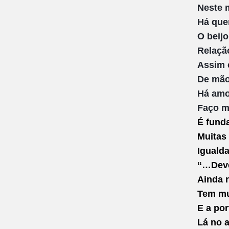
Neste 
Há que
O beijo
Relaçã
Assim 
De mão
Há amo
Faço m
É fund
Muitas 
Iguald
“…Deve
Ainda 
Tem mu
E a por
Lá no 