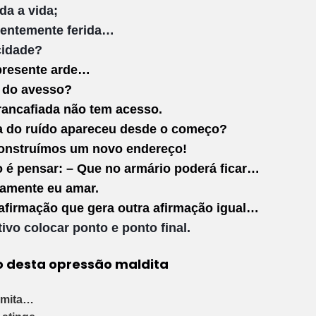
da a vida;
atentemente ferida…
cidade?
presente arde…
u do avesso?
rancafiada não tem acesso.
a do ruído apareceu desde o começo?
onstruímos um novo endereço!
o é pensar: – Que no armário poderá ficar…
namente eu amar.
afirmação que gera outra afirmação igual…
ivo colocar ponto e ponto final.
o desta opressão maldita
imita…