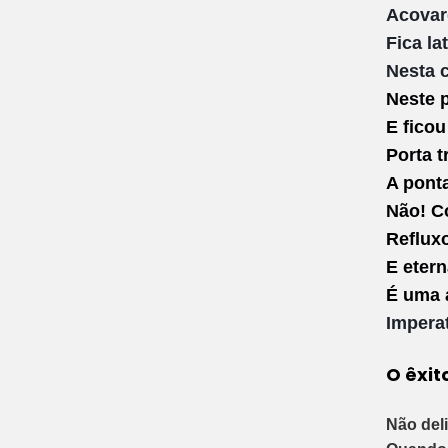
Acovar
Fica l
Nesta 
Neste 
E fico
Porta t
A pont
Não! C
Reflux
E eter
É uma 
Imperat
O êxit
Não del