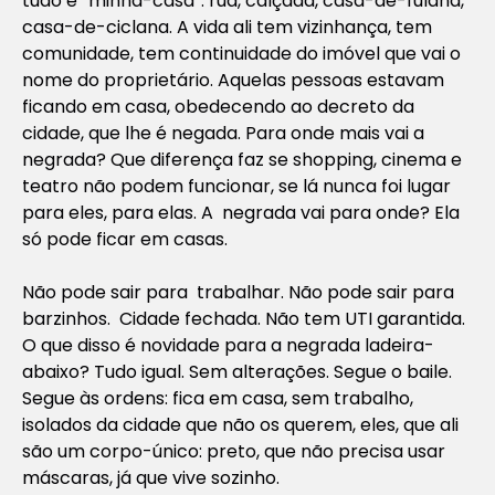
tudo é “minha-casa”: rua, calçada, casa-de-fulana,
casa-de-ciclana. A vida ali tem vizinhança, tem
comunidade, tem continuidade do imóvel que vai o
nome do proprietário. Aquelas pessoas estavam
ficando em casa, obedecendo ao decreto da
cidade, que lhe é negada. Para onde mais vai a
negrada? Que diferença faz se shopping, cinema e
teatro não podem funcionar, se lá nunca foi lugar
para eles, para elas. A negrada vai para onde? Ela
só pode ficar em casas.
Não pode sair para trabalhar. Não pode sair para
barzinhos. Cidade fechada. Não tem UTI garantida.
O que disso é novidade para a negrada ladeira-
abaixo? Tudo igual. Sem alterações. Segue o baile.
Segue às ordens: fica em casa, sem trabalho,
isolados da cidade que não os querem, eles, que ali
são um corpo-único: preto, que não precisa usar
máscaras, já que vive sozinho.