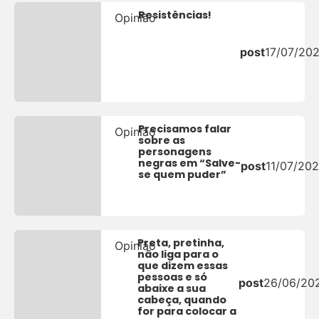
Resistências!
Opinião
post
17/07/20
Precisamos falar
Opinião
sobre as
personagens
negras em “Salve-
post
11/07/202
se quem puder”
Preta, pretinha,
Opinião
não liga para o
que dizem essas
pessoas e só
post
26/06/20
abaixe a sua
cabeça, quando
for para colocar a