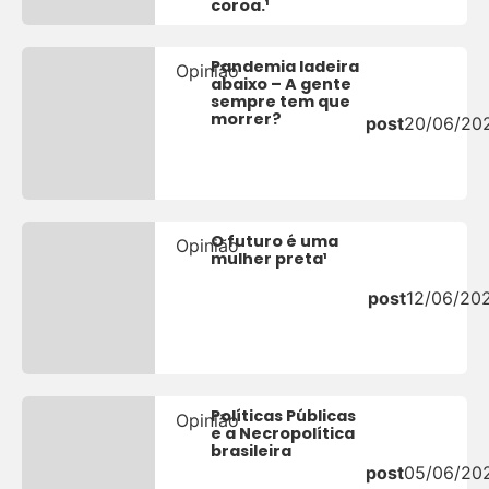
coroa.¹
Pandemia ladeira
Opinião
abaixo – A gente
sempre tem que
morrer?
post
20/06/20
O futuro é uma
Opinião
mulher preta¹
post
12/06/20
Políticas Públicas
Opinião
e a Necropolítica
brasileira
post
05/06/20