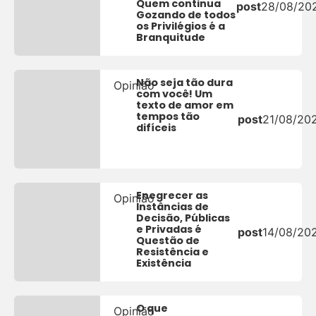
Quem continua
post
28/08/20
Gozando de todos
os Privilégios é a
Branquitude
Não seja tão dura
Opinião
com você! Um
texto de amor em
tempos tão
post
21/08/20
difíceis
Enegrecer as
Opinião
Instâncias de
Decisão, Públicas
e Privadas é
post
14/08/20
Questão de
Resistência e
Existência
O que
Opinião