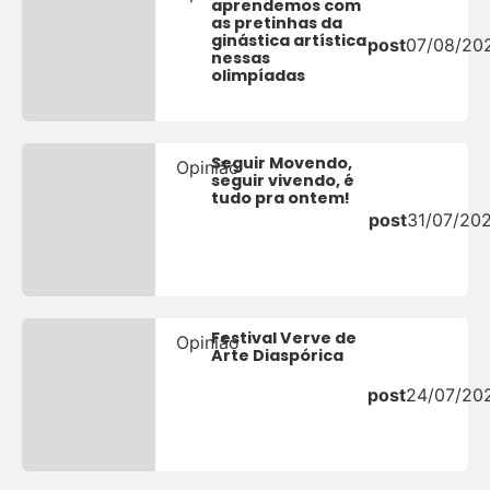
aprendemos com
as pretinhas da
ginástica artística
post
07/08/20
nessas
olimpíadas
Seguir Movendo,
Opinião
seguir vivendo, é
tudo pra ontem!
post
31/07/20
Festival Verve de
Opinião
Arte Diaspórica
post
24/07/20