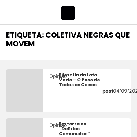
ETIQUETA: COLETIVA NEGRAS QUE
MOVEM
Filosofia da Lata
Opinião
Vazia – O Peso de
Todas as Coisas
post
04/09/20
Em terra de
Opinião
“Delírios
Comunistas”