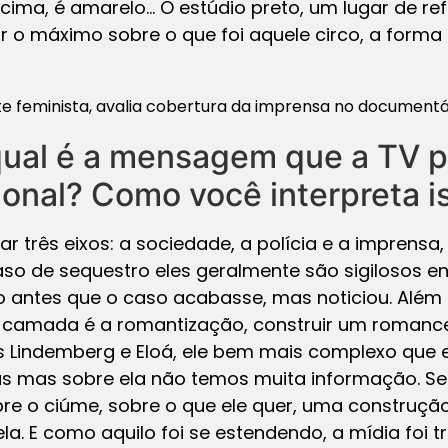
cima, é amarelo… O estúdio preto, um lugar de re
r o máximo sobre o que foi aquele circo, a forma q
nte feminista, avalia cobertura da imprensa no documentá
qual é a mensagem que a TV p
onal? Como você interpreta i
har três eixos: a sociedade, a polícia e a imprens
caso de sequestro eles geralmente são sigilosos 
o antes que o caso acabasse, mas noticiou. Além
ira camada é a romantização, construir um roman
 Lindemberg e Eloá, ele bem mais complexo que ela
isas mas sobre ela não temos muita informação. 
bre o ciúme, sobre o que ele quer, uma construç
a. E como aquilo foi se estendendo, a mídia foi 