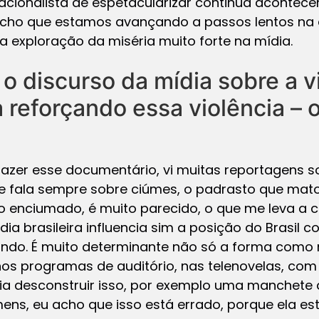
cionalista de espetacularizar continua acontec
cho que estamos avançando a passos lentos na 
 exploração da miséria muito forte na mídia.
o discurso da mídia sobre a v
 reforçando essa violência – 
fazer esse documentário, vi muitas reportagens s
se fala sempre sobre ciúmes, o padrasto que mat
 enciumado, é muito parecido, o que me leva a 
ia brasileira influencia sim a posição do Brasil 
do. É muito determinante não só a forma como r
s programas de auditório, nas telenovelas, com 
ia desconstruir isso, por exemplo uma manchete
mens, eu acho que isso está errado, porque ela e