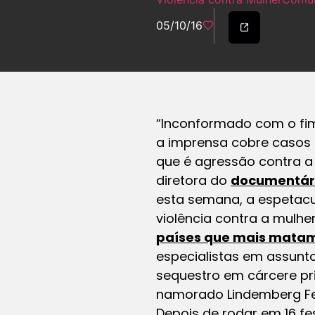
05/10/16
“Inconformado com o fim
a imprensa cobre casos 
que é agressão contra a m
diretora do
documentár
esta semana, a espetacu
violência contra a mulh
países que mais mata
especialistas em assunto
sequestro em cárcere pri
namorado Lindemberg Fer
Depois de rodar em 16 fe