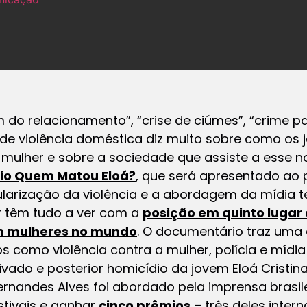
 do relacionamento”, “crise de ciúmes”, “crime p
de violência doméstica diz muito sobre como os 
ulher e sobre a sociedade que assiste a esse noti
io Quem Matou Eloá?
, que será apresentado ao 
larização da violência e a abordagem da mídia te
er têm tudo a ver com a
posição em quinto lugar 
m mulheres no mundo
. O documentário traz uma a
s como violência contra a mulher, polícia e míd
vado e posterior homicídio da jovem Eloá Cristina
nandes Alves foi abordado pela imprensa brasile
stivais e ganhar
cinco prêmios
– três deles intern