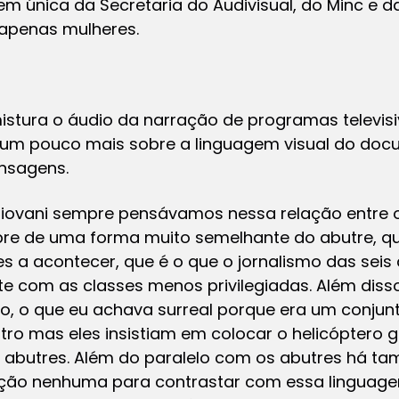
em única da Secretaria do Audivisual, do Minc e da
apenas mulheres.
stura o áudio da narração de programas televis
 um pouco mais sobre a linguagem visual do doc
nsagens.
ovani sempre pensávamos nessa relação entre o j
pre de uma forma muito semelhante do abutre, 
s a acontecer, que é o que o jornalismo das seis
te com as classes menos privilegiadas. Além diss
, o que eu achava surreal porque era um conjunt
o mas eles insistiam em colocar o helicóptero gir
 abutres. Além do paralelo com os abutres há ta
ção nenhuma para contrastar com essa linguag