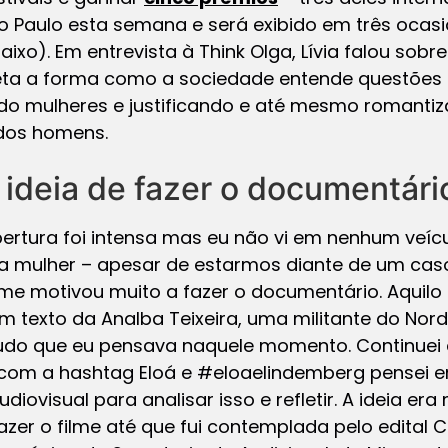
 Paulo esta semana e será exibido em três ocasi
ixo). Em entrevista à Think Olga, Lívia falou sobr
afeta a forma como a sociedade entende questões 
zando mulheres e justificando e até mesmo roman
dos homens.
 ideia de fazer o documentári
ertura foi intensa mas eu não vi em nenhum veíc
 a mulher – apesar de estarmos diante de um caso
 me motivou muito a fazer o documentário. Aquil
m texto da Analba Teixeira, uma militante do Nord
 tudo que eu pensava naquele momento. Continuei
 com a hashtag Eloá e #eloaelindemberg pensei 
diovisual para analisar isso e refletir. A ideia era
fazer o filme até que fui contemplada pelo edital