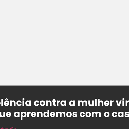
lência contra a mulher vi
que aprendemos com o cas
nicação