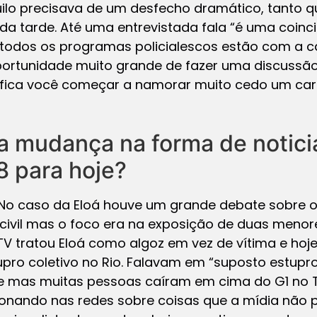
ilo precisava de um desfecho dramático, tanto qu
da tarde. Até uma entrevistada fala “é uma coincid
todos os programas policialescos estão com a câ
rtunidade muito grande de fazer uma discussão 
nifica você começar a namorar muito cedo um ca
a mudança na forma de notici
8 para hoje?
o caso da Eloá houve um grande debate sobre o 
civil mas o foco era na exposição de duas menor
TV tratou Eloá como algoz em vez de vítima e ho
tupro coletivo no Rio. Falavam em “suposto estup
 mas muitas pessoas caíram em cima do G1 no Tw
onando nas redes sobre coisas que a mídia não p