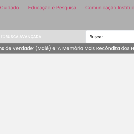
 Cuidado
Educação e Pesquisa
Comunicação Instituc
BUSCA AVANÇADA
s de Verdade’ (Malê) e ‘A Memória Mais Recôndita dos H