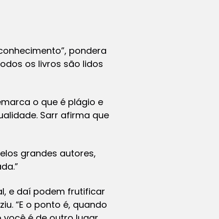
reconhecimento”, pondera
odos os livros são lidos
emarca o que é plágio e
alidade. Sarr afirma que
pelos grandes autores,
ada.”
l, e daí podem frutificar
ziu. “E o ponto é, quando
 você é de outro lugar,