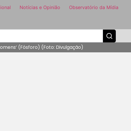
ional
Notícias e Opinião
Observatório da Mídia
omens’ (Fósforo) (Foto: Divulgação)