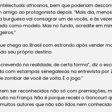
 intelectuais africanos, bem que poderiam desconf
 amigo ao protagonista depois. “Mais dia, menos 
ça burguesa vai consagrar um de vocês, e às vez
do como modelo. Mas no fundo, acredite em mim
eiros.”
ue chega ao Brasil com estrondo após vender ma
do seu próprio destino.
screvendo na realidade, de certa forma”, diz o esc
da com estampas senegalesas na entrevista por
e zombar de você de volta. É o jogo.”
uerem ser reconhecidos não só com premiações, m
to na França. Não é porque recebi o Goncourt 
 muitos autores que não são lidos nem conhecido