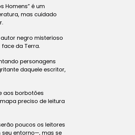
dos Homens” é um
teratura, mas cuidado
r.
autor negro misterioso
 face da Terra.
entando personagens
itante daquele escritor,
be aos borbotões
mapa preciso de leitura
erão poucos os leitores
m seu entorno—, mas se