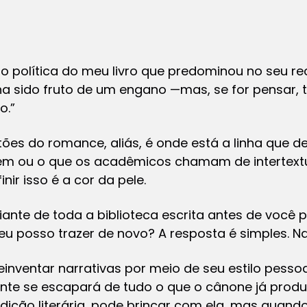
ão política do meu livro que predominou no seu 
ha sido fruto de um engano —mas, se for pensar, t
o.”
ões do romance, aliás, é onde está a linha que d
agem ou o que os acadêmicos chamam de intertextu
nir isso é a cor da pele.
ante de toda a biblioteca escrita antes de você 
eu posso trazer de novo? A resposta é simples. N
einventar narrativas por meio de seu estilo pessoa
mente se escapará de tudo o que o cânone já produ
dição literária, pode brincar com ela, mas quando