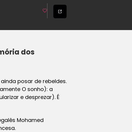
mória dos
 ainda posar de rebeldes.
riamente O sonho): a
larizar e desprezar). É
enegalês Mohamed
ncesa.