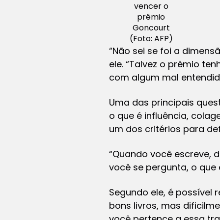
vencer o
prêmio
Goncourt
(Foto: AFP)
“Não sei se foi a dimens
ele. “Talvez o prêmio ten
com algum mal entendid
Uma das principais quest
o que é influência, col
um dos critérios para defi
“Quando você escreve, di
você se pergunta, o que 
Segundo ele, é possível r
bons livros, mas dificil
você pertence a essa tra