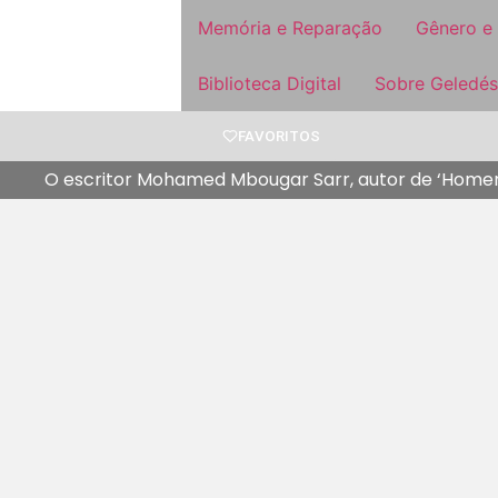
Memória e Reparação
Gênero e
Biblioteca Digital
Sobre Geledés
FAVORITOS
O escritor Mohamed Mbougar Sarr, autor de ‘Homen