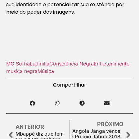
sua identidade e potencializar sua existência por
meio do poder das imagens.
MC Soffia
Ludmilla
Consciência Negra
Entretenimento
musica negra
Música
Compartilhar
PRÓXIMO
ANTERIOR
Angola Janga vence
Mbappé diz que tem
o Prêmio Jabuti 2018