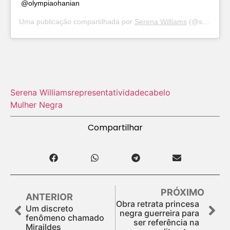
@olympiaohanian
Uma publicação compartilhada por
Serena Williams
(@serenawilliams) em
Serena Williams
representatividade
cabelo
Mulher Negra
Compartilhar
PRÓXIMO
ANTERIOR
Obra retrata princesa
Um discreto
negra guerreira para
fenômeno chamado
ser referência na
Miraildes