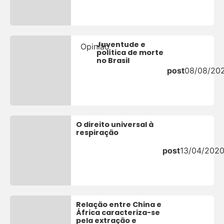
Juventude e
Opinião
política de morte
no Brasil
post
08/08/20
O direito universal à
respiração
post
13/04/202
Relação entre China e
África caracteriza-se
pela extração e