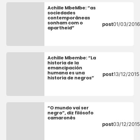
Achille MbeMbe: “as
sociedades
contemporâneas
sonham com o
post
01/03/2016
apartheid”
Achille Mbembe: “La
historia de la
emancipación
humana es una
post
13/12/2015
historia de negros”
“O mundo vai ser
negro”, diz filósofo
camaronês
post
03/12/2015