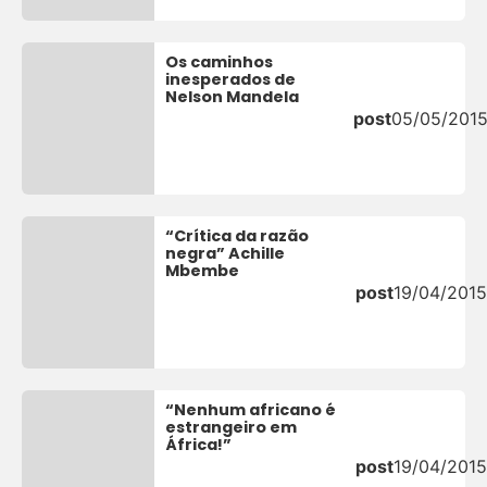
Os caminhos
inesperados de
Nelson Mandela
post
05/05/201
“Crítica da razão
negra” Achille
Mbembe
post
19/04/2015
“Nenhum africano é
estrangeiro em
África!”
post
19/04/2015