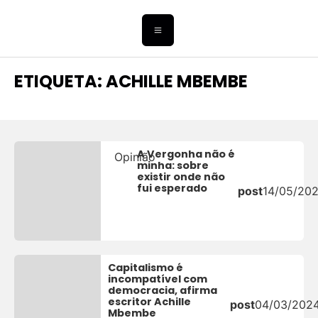
ETIQUETA: ACHILLE MBEMBE
A Vergonha não é
Opinião
minha: sobre
existir onde não
fui esperado
post
14/05/20
Capitalismo é
incompatível com
democracia, afirma
escritor Achille
post
04/03/202
Mbembe