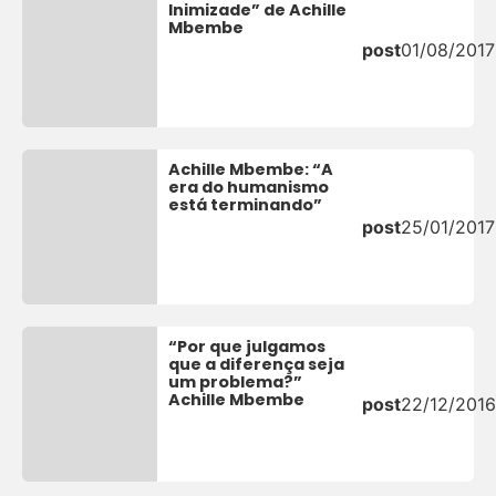
Inimizade” de Achille
Mbembe
post
01/08/2017
Achille Mbembe: “A
era do humanismo
está terminando”
post
25/01/2017
“Por que julgamos
que a diferença seja
um problema?”
Achille Mbembe
post
22/12/2016