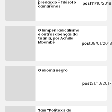
predação – filósofo
post
11/10/2018
camaronês
O lumpenradicalismo
e outras doenças da
tirania, por Achille
Mbembe
post
08/01/2018
O idioma negro
post
31/10/2017
Saiu “Políticas da