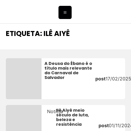
ETIQUETA: ILÊ AIYÊ
A Deusa do Ébano é o
título mais relevante
do Carnaval de
Salvador
post
17/02/202
Ilê Aiyê meio
Notícia
século de luta,
beleza e
resistência
post
01/11/202