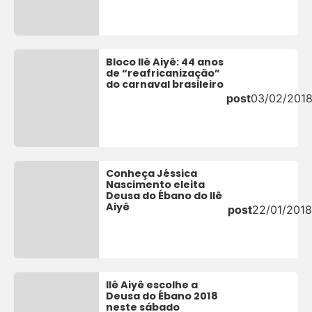
Bloco Ilê Aiyê: 44 anos
de “reafricanização”
do carnaval brasileiro
post
03/02/201
Conheça Jéssica
Nascimento eleita
Deusa do Ébano do Ilê
Aiyê
post
22/01/2018
Ilê Aiyê escolhe a
Deusa do Ébano 2018
neste sábado