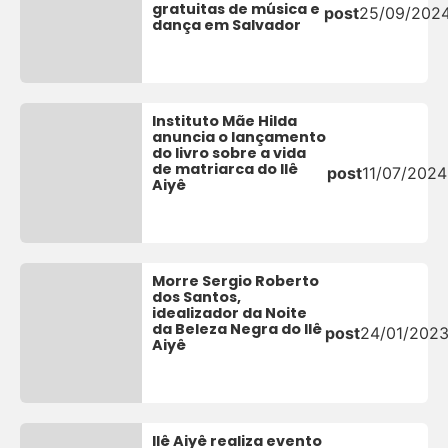
gratuitas de música e
post
25/09/202
dança em Salvador
Instituto Mãe Hilda
anuncia o lançamento
do livro sobre a vida
de matriarca do Ilê
post
11/07/2024
Aiyê
Morre Sergio Roberto
dos Santos,
idealizador da Noite
da Beleza Negra do Ilê
post
24/01/202
Aiyê
Ilê Aiyê realiza evento