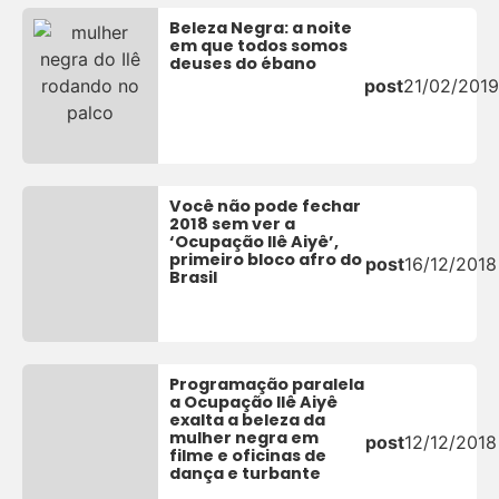
Beleza Negra: a noite
em que todos somos
deuses do ébano
post
21/02/2019
Você não pode fechar
2018 sem ver a
‘Ocupação Ilê Aiyê’,
primeiro bloco afro do
post
16/12/2018
Brasil
Programação paralela
a Ocupação Ilê Aiyê
exalta a beleza da
mulher negra em
post
12/12/2018
filme e oficinas de
dança e turbante