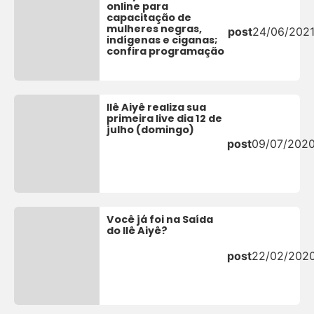
online para
capacitação de
mulheres negras,
post
24/06/202
indígenas e ciganas;
confira programação
Ilê Aiyê realiza sua
primeira live dia 12 de
julho (domingo)
post
09/07/202
Você já foi na Saída
do Ilê Aiyê?
post
22/02/202