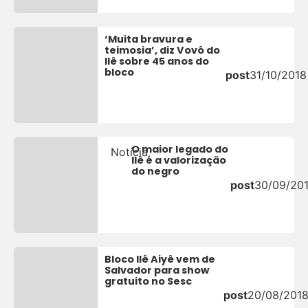
‘Muita bravura e
teimosia’, diz Vovô do
Ilê sobre 45 anos do
bloco
post
31/10/2018
O maior legado do
Notícia
Ilê é a valorização
do negro
post
30/09/20
Bloco Ilê Aiyê vem de
Salvador para show
gratuito no Sesc
post
20/08/201