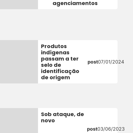
agenciamentos
Produtos
indígenas
passam a ter
post
07/01/2024
selo de
identificação
de origem
Sob ataque, de
novo
23
post
03/06/2023