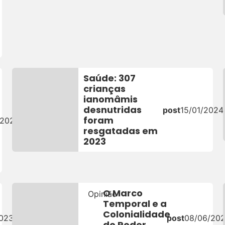
Saúde: 307
crianças
ianomâmis
desnutridas
post
15/01/2024
foram
/2024
resgatadas em
2023
O Marco
Opinião
Temporal e a
Colonialidade
2023
post
08/06/20
do Poder