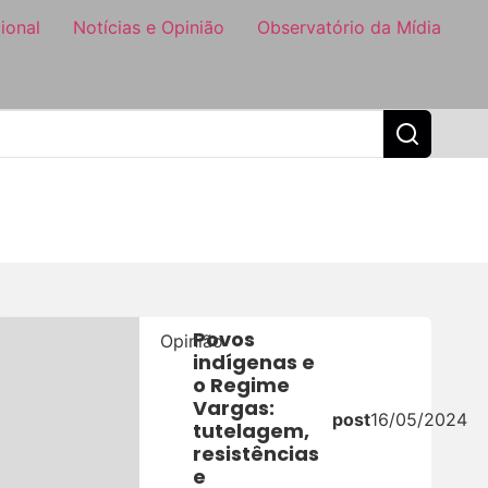
ional
Notícias e Opinião
Observatório da Mídia
Povos
Opinião
indígenas e
o Regime
Vargas:
post
16/05/2024
tutelagem,
resistências
e