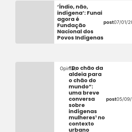
‘Índio, não,
indígena’: Funai
agora é
post
07/01/2
Fundação
Nacional dos
Povos Indígenas
“Do chão da
Opinião
aldeia para
o chão do
mundo”:
uma breve
conversa
post
05/09
sobre
indígenas
mulheres¹ no
contexto
urbano