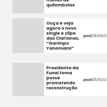
quilombolas
Ouça e veja
agora o novo
single e clipe
post
28/04/
das Clarianas,
“Garimpo
Yanomami”
Presidenta da
Funai toma
posse
post
05/02/
prometendo
reconstrução