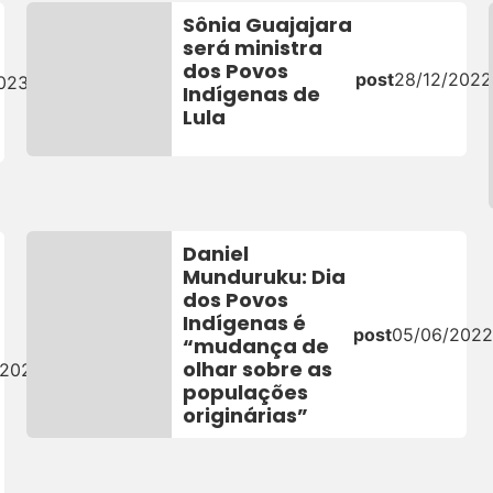
Sônia Guajajara
será ministra
dos Povos
post
28/12/2022
023
Indígenas de
Lula
Daniel
Munduruku: Dia
dos Povos
Indígenas é
post
05/06/202
“mudança de
olhar sobre as
/2022
populações
originárias”