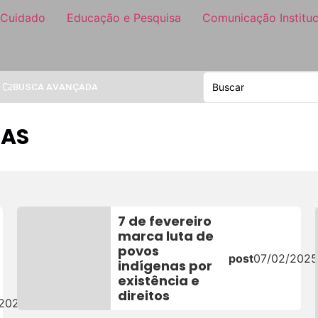
 Cuidado
Educação e Pesquisa
Comunicação Instituc
BUSCA AVANÇADA
NAS
7 de fevereiro
marca luta de
povos
post
07/02/2025
indígenas por
existência e
direitos
/2026