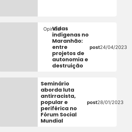
Vidas
Opinião
indígenas no
Maranhão:
entre
3
post
24/04/2023
projetos de
autonomia e
destruição
Seminário
aborda luta
antirracista,
popular e
post
28/01/2023
periférica no
Fórum Social
Mundial