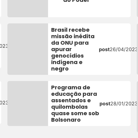
Brasil recebe
missão inédita
da ONU para
2023
apurar
post
26/04/202
genocídios
indígena e
negro
Programa de
educação para
assentados e
2023
post
28/01/2023
quilombolas
quase some sob
Bolsonaro