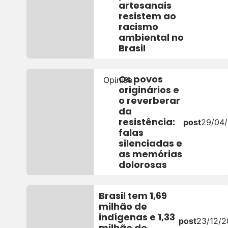
artesanais
resistem ao
racismo
ambiental no
Brasil
Os povos
Opinião
originários e
o reverberar
da
resistência:
post
29/04
falas
silenciadas e
as memórias
dolorosas
Brasil tem 1,69
milhão de
indígenas e 1,33
post
23/12/
milhão de