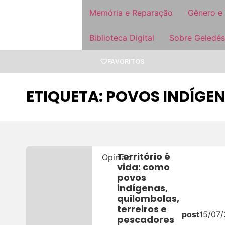
Memória e Reparação
Gênero e
Biblioteca Digital
Sobre Geledés
FAVORITOS
ETIQUETA: POVOS INDÍGE
Território é
Opinião
vida: como
povos
indígenas,
quilombolas,
terreiros e
post
15/07
pescadores