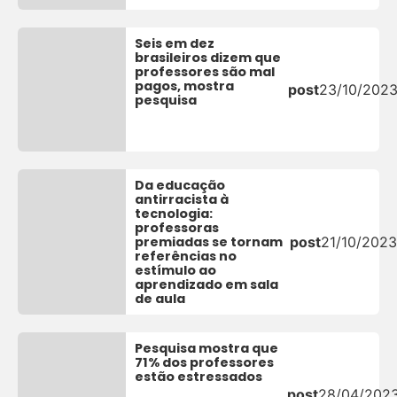
Seis em dez
brasileiros dizem que
professores são mal
pagos, mostra
post
23/10/202
pesquisa
Da educação
antirracista à
tecnologia:
professoras
premiadas se tornam
post
21/10/2023
referências no
estímulo ao
aprendizado em sala
de aula
Pesquisa mostra que
71% dos professores
estão estressados
post
28/04/202