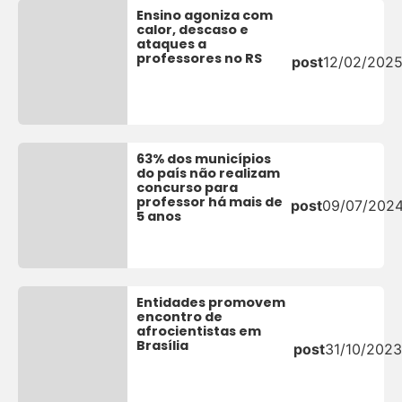
Ensino agoniza com
calor, descaso e
ataques a
professores no RS
post
12/02/202
63% dos municípios
do país não realizam
concurso para
professor há mais de
post
09/07/202
5 anos
Entidades promovem
encontro de
afrocientistas em
Brasília
post
31/10/2023