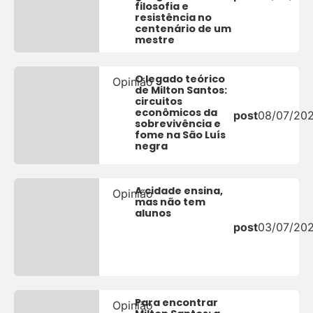
filosofia e
resistência no
centenário de um
mestre
O legado teórico
Opinião
de Milton Santos:
circuitos
econômicos da
post
08/07/20
sobrevivência e
fome na São Luís
negra
A cidade ensina,
Opinião
mas não tem
alunos
post
03/07/20
Para encontrar
Opinião