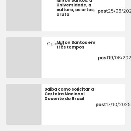
Milton Santos: a
Universidade, a
cultura, as artes,
post
25/06/20
a luta
Milton Santos em
Opinião
três tempos
post
19/06/20
Saiba como solicitar a
Carteira Nacional
Docente do Brasil
post
17/10/2025