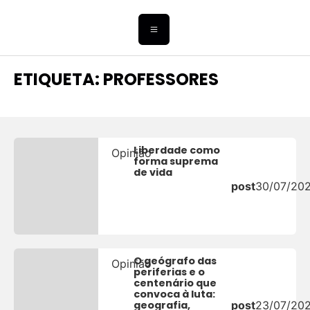
ETIQUETA: PROFESSORES
Liberdade como
Opinião
forma suprema
de vida
post
30/07/20
O geógrafo das
Opinião
periferias e o
centenário que
convoca à luta:
geografia,
post
23/07/20