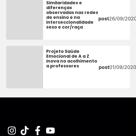
Similaridades e
diferenças
observadas nas redes
de ensino e na
post
26/09/202
interseccionalidade
sexo e cor/raça
Projeto Saúde
Emocional de A a Z
inova no acolhimento
a professores
post
01/09/202