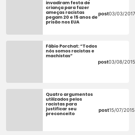
invadiram festa de
criança para fazer
ameças racistas
post
03/03/201
pegam 20 e 15 anos de
prisão nos EUA
Fábio Porchat: “Todos
nós somos racistas e
machistas”
post
03/08/201
Quatro argumentos
utilizados pelos
racistas para
justificar seu
post
15/07/2015
preconceito