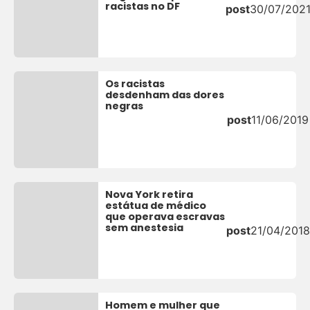
racistas no DF
post
30/07/202
Os racistas
desdenham das dores
negras
post
11/06/2019
Nova York retira
estátua de médico
que operava escravas
sem anestesia
post
21/04/2018
Homem e mulher que