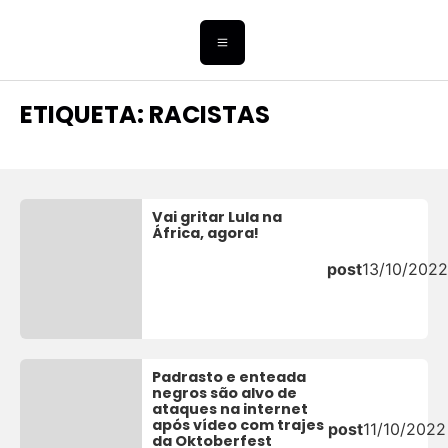
ETIQUETA: RACISTAS
Vai gritar Lula na
África, agora!
post
13/10/2022
Padrasto e enteada
negros são alvo de
ataques na internet
após vídeo com trajes
post
11/10/2022
da Oktoberfest