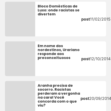
Bloco Domésticas de
Luxo: onde racistas se
divertem
post
11/02/2015
Em nome dos
nordestinos, Urariano
responde aos
preconceituosos
post
12/10/2014
Aranha precisa de
socorro. Racistas
perderam a vergonha
na cara! Você
post
20/09/201
concorda com o que
viu?