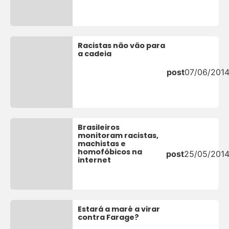
Racistas não vão para
a cadeia
post
07/06/201
Brasileiros
monitoram racistas,
machistas e
homofóbicos na
post
25/05/201
internet
Estará a maré a virar
contra Farage?