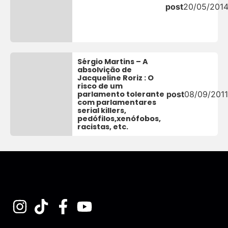
post
20/05/201
Sérgio Martins – A
absolvição de
Jacqueline Roriz : O
risco de um
parlamento tolerante
post
08/09/2011
com parlamentares
serial killers,
pedófilos,xenófobos,
racistas, etc.