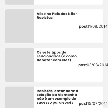
Alice no País dos Não-
Racistas
post
11/08/2014
Os sete tipos de
reacionários (e como
debater com eles)
post
03/08/201
Racistas, entendam: a
seleção da Alemanha
não é um exemplo de
sucesso para vocês
post
15/07/2014