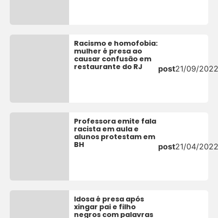
Racismo e homofobia:
mulher é presa ao
causar confusão em
restaurante do RJ
post
21/09/202
Professora emite fala
racista em aula e
alunos protestam em
BH
post
21/04/202
Idosa é presa após
xingar pai e filho
negros com palavras