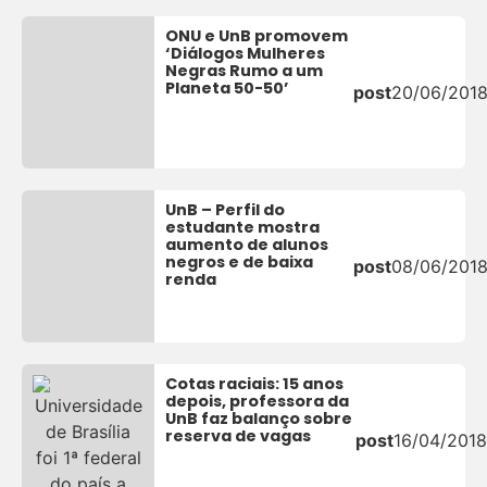
ONU e UnB promovem
‘Diálogos Mulheres
Negras Rumo a um
Planeta 50-50’
post
20/06/201
UnB – Perfil do
estudante mostra
aumento de alunos
negros e de baixa
post
08/06/201
renda
Cotas raciais: 15 anos
depois, professora da
UnB faz balanço sobre
reserva de vagas
post
16/04/2018