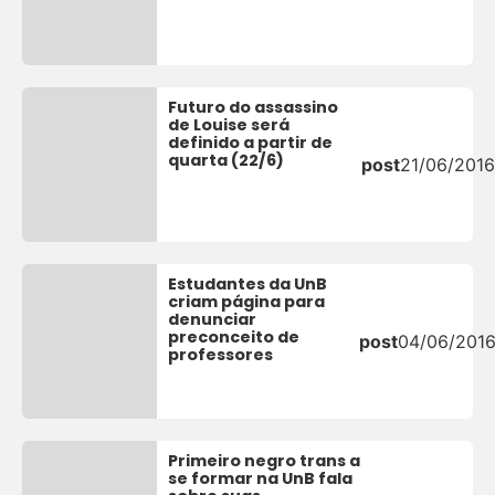
Futuro do assassino
de Louise será
definido a partir de
quarta (22/6)
post
21/06/2016
Estudantes da UnB
criam página para
denunciar
preconceito de
post
04/06/201
professores
Primeiro negro trans a
se formar na UnB fala