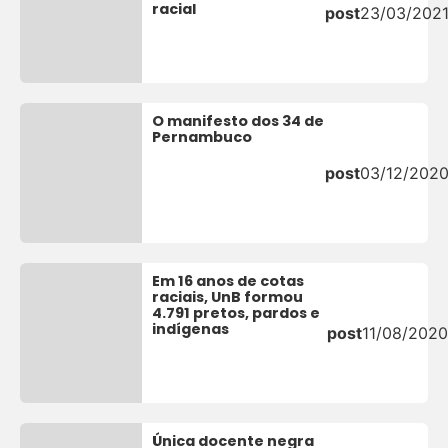
racial
post
23/03/202
O manifesto dos 34 de
Pernambuco
post
03/12/202
Em 16 anos de cotas
raciais, UnB formou
4.791 pretos, pardos e
indígenas
post
11/08/2020
Única docente negra