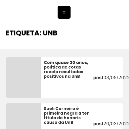
ETIQUETA: UNB
Com quase 20 anos,
política de cotas
revela resultados
positivos na UnB
post
03/05/202
Sueli Carneiro é
primeira negra a ter
título de honoris
causa da UnB
post
20/03/202