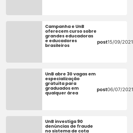
Campanha e UnB
oferecem curso sobre
grandes educadoras
e educadores
post
15/09/2021
brasileiros
UnB abre 30 vagas em
especialização
gratuita para
graduados em
post
06/07/202
qualquer área
UnB investiga 90
denúncias de fraude
no sistema de cota