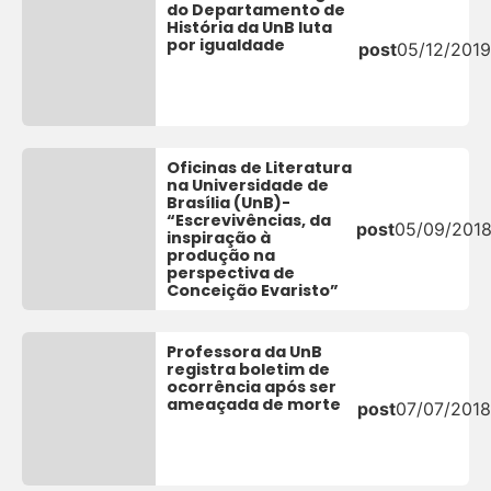
do Departamento de
História da UnB luta
por igualdade
post
05/12/2019
Oficinas de Literatura
na Universidade de
Brasília (UnB)-
“Escrevivências, da
post
05/09/201
inspiração à
produção na
perspectiva de
Conceição Evaristo”
Professora da UnB
registra boletim de
ocorrência após ser
ameaçada de morte
post
07/07/201