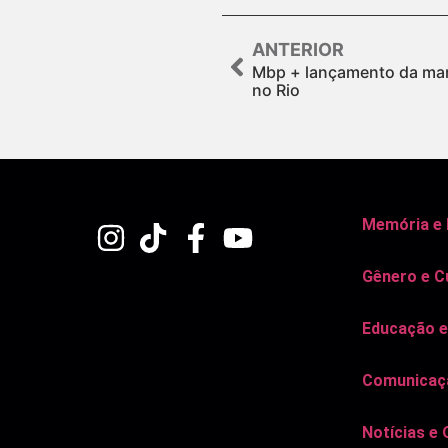
ANTERIOR
Mbp + lançamento da mar
no Rio
Memória e
Gênero e C
Educação e
Comunicaçã
Notícias e 