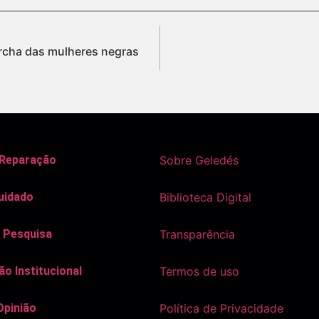
cha das mulheres negras
 Reparação
Sobre Geledés
uidado
Biblioteca Digital
 Pesquisa
Transparência
o Institucional
Termos de uso
Opinião
Política de Privacidade