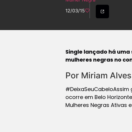
12/03/15
Single lançado há uma s
mulheres negras no co
Por Miriam Alves
#DeixaSeuCabeloAssim
ocorre em Belo Horizont
Mulheres Negras Ativas 