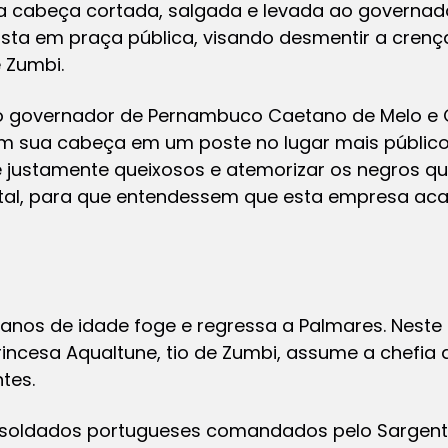
a cabeça cortada, salgada e levada ao governado
posta em praça pública, visando desmentir a cren
 Zumbi.
o governador de Pernambuco Caetano de Melo e C
m sua cabeça em um poste no lugar mais público
 e justamente queixosos e atemorizar os negros q
tal, para que entendessem que esta empresa ac
anos de idade foge e regressa a Palmares. Nest
rincesa Aqualtune, tio de Zumbi, assume a chefia
ntes.
s soldados portugueses comandados pelo Sargen