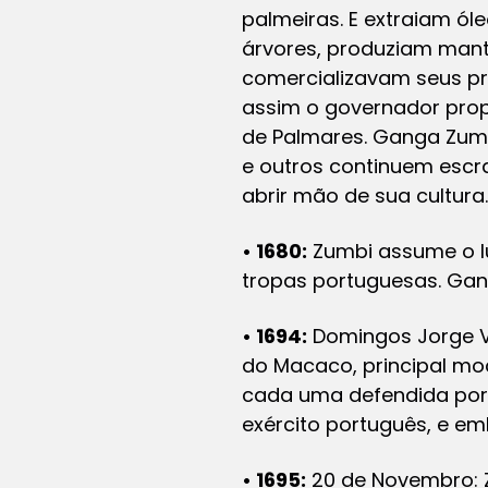
palmeiras. E extraiam ó
árvores, produziam mant
comercializavam seus p
assim o governador prop
de Palmares. Ganga Zumb
e outros continuem escra
abrir mão de sua cultura.
• 1680:
Zumbi assume o l
tropas portuguesas. Ga
• 1694:
Domingos Jorge Ve
do Macaco, principal m
cada uma defendida por
exército português, e em
• 1695:
20 de Novembro: Z