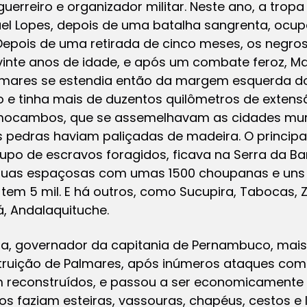
guerreiro e organizador militar. Neste ano, a tr
el Lopes, depois de uma batalha sangrenta, o
Depois de uma retirada de cinco meses, os negro
inte anos de idade, e após um combate feroz, Ma
Palmares se estendia então da margem esquerda d
 e tinha mais de duzentos quilômetros de extens
mocambos, que se assemelhavam as cidades mur
s pedras haviam paliçadas de madeira. O princip
upo de escravos foragidos, ficava na Serra da Ba
uas espaçosas com umas 1500 choupanas e uns oi
em 5 mil. E há outros, como Sucupira, Tabocas, Z
, Andalaquituche.
a, governador da capitania de Pernambuco, mais
ruição de Palmares, após inúmeros ataques com 
reconstruídos, e passou a ser economicamente 
 faziam esteiras, vassouras, chapéus, cestos e