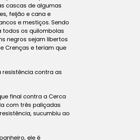
das cascas de algumas
s, feijão e cana e
ancos e mestiços. Sendo
a todos os quilombolas
s negros sejam libertos
 e Crenças e teriam que
esistência contra as
e final contra a Cerca
a com três paliçadas
esistência, sucumbiu ao
anheiro, ele é