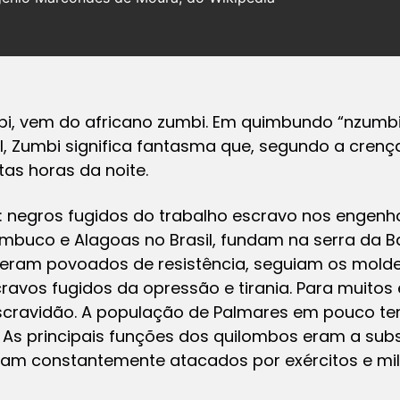
i, vem do africano zumbi. Em quimbundo “nzumbi”,
l, Zumbi significa fantasma que, segundo a crença
tas horas da noite.
: negros fugidos do trabalho escravo nos engenh
mbuco e Alagoas no Brasil, fundam na serra da B
 eram povoados de resistência, seguiam os molde
ravos fugidos da opressão e tirania. Para muitos 
escravidão. A população de Palmares em pouco t
. As principais funções dos quilombos eram a sub
ram constantemente atacados por exércitos e milí