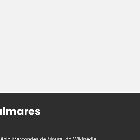
almares
gênio Marcondes de Moura, do Wikipédia