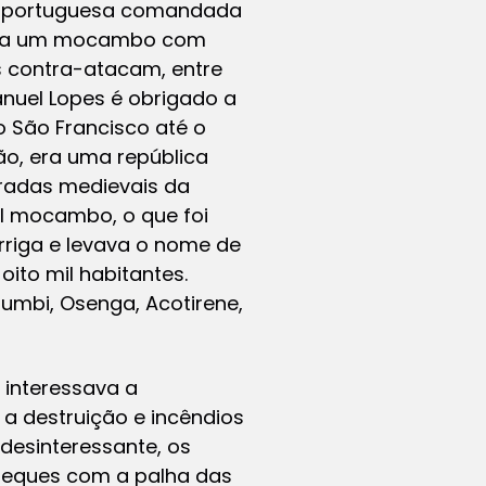
opa portuguesa comandada
cupa um mocambo com
s contra-atacam, entre
nuel Lopes é obrigado a
o São Francisco até o
ão, era uma república
adas medievais da
al mocambo, o que foi
rriga e levava o nome de
to mil habitantes.
umbi, Osenga, Acotirene,
 interessava a
a destruição e incêndios
desinteressante, os
 leques com a palha das