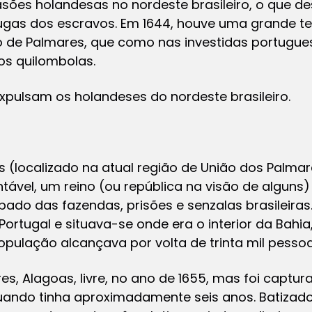
es holandesas no nordeste brasileiro, o que d
 fugas dos escravos. Em 1644, houve uma grande t
 de Palmares, que como nas investidas portuguesa
os quilombolas.
pulsam os holandeses do nordeste brasileiro.
 (localizado na atual região de União dos Palma
ável, um reino (ou república na visão de alguns
ado das fazendas, prisões e senzalas brasileiras
rtugal e situava-se onde era o interior da Bahia
ulação alcançava por volta de trinta mil pessoa
, Alagoas, livre, no ano de 1655, mas foi captu
uando tinha aproximadamente seis anos. Batizado 