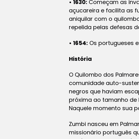
• 1630:
Começam as invasõ
açucareira e facilita as
aniquilar com o quilombo
repelida pelas defesas d
• 1654:
Os portugueses ex
História
O Quilombo dos Palmares
comunidade auto-sustent
negros que haviam escap
próxima ao tamanho de Po
Naquele momento sua pop
Zumbi nasceu em Palmares
missionário português q