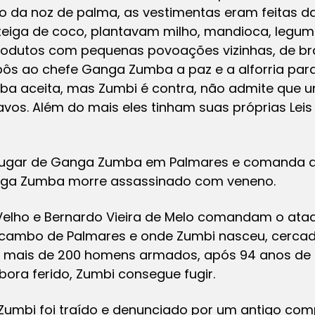
leo da noz de palma, as vestimentas eram feitas 
eiga de coco, plantavam milho, mandioca, legume
rodutos com pequenas povoações vizinhas, de br
ôs ao chefe Ganga Zumba a paz e a alforria par
a aceita, mas Zumbi é contra, não admite que un
vos. Além do mais eles tinham suas próprias Leis
ugar de Ganga Zumba em Palmares e comanda a r
nga Zumba morre assassinado com veneno.
lho e Bernardo Vieira de Melo comandam o ataqu
ocambo de Palmares e onde Zumbi nasceu, cercad
 mais de 200 homens armados, após 94 anos de r
bora ferido, Zumbi consegue fugir.
umbi foi traído e denunciado por um antigo comp