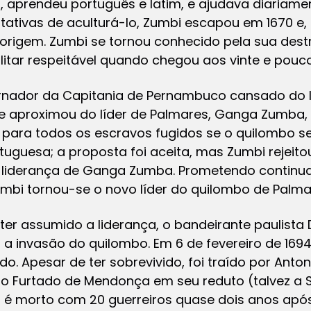
 aprendeu português e latim, e ajudava diariame
tativas de aculturá-lo, Zumbi escapou em 1670 e,
 origem. Zumbi se tornou conhecido pela sua destr
ilitar respeitável quando chegou aos vinte e pouc
vernador da Capitania de Pernambuco cansado do 
e aproximou do líder de Palmares, Ganga Zumba,
de para todos os escravos fugidos se o quilombo 
uguesa; a proposta foi aceita, mas Zumbi rejeit
 liderança de Ganga Zumba. Prometendo continuar
mbi tornou-se o novo líder do quilombo de Palma
er assumido a liderança, o bandeirante paulista
a invasão do quilombo. Em 6 de fevereiro de 1694
ido. Apesar de ter sobrevivido, foi traído por Anton
o Furtado de Mendonça em seu reduto (talvez a S
s é morto com 20 guerreiros quase dois anos apó