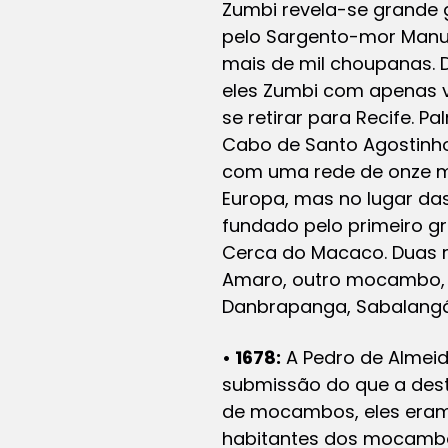
Zumbi revela-se grande 
pelo Sargento-mor Manu
mais de mil choupanas. 
eles Zumbi com apenas v
se retirar para Recife. 
Cabo de Santo Agostinho
com uma rede de onze 
Europa, mas no lugar da
fundado pelo primeiro gr
Cerca do Macaco. Duas r
Amaro, outro mocambo, t
Danbrapanga, Sabalangá
• 1678:
A Pedro de Almeid
submissão do que a dest
de mocambos, eles eram 
habitantes dos mocambos