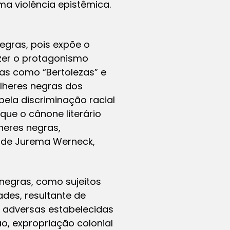
ma violência epistêmica.
egras, pois expõe o
razer o protagonismo
as como “Bertolezas” e
ulheres negras dos
ela discriminação racial
que o cânone literário
heres negras,
s de Jurema Werneck,
 negras, como sujeitos
ades, resultante de
s adversas estabelecidas
o, expropriação colonial