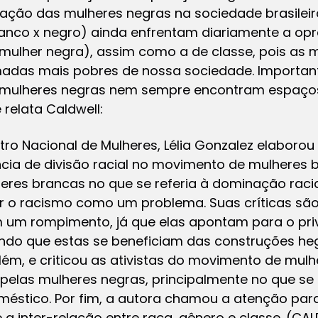
ação das mulheres negras na sociedade brasileir
anco x negro) ainda enfrentam diariamente a opr
ulher negra), assim como a de classe, pois as m
adas mais pobres de nossa sociedade. Important
 mulheres negras nem sempre encontram espaço
 relata Caldwell:
tro Nacional de Mulheres, Lélia Gonzalez elaboro
cia de divisão racial no movimento de mulheres b
eres brancas no que se referia à dominação raci
r o racismo como um problema. Suas críticas são
 um rompimento, já que elas apontam para o privi
ndo que estas se beneficiam das construções h
além, e criticou as ativistas do movimento de mul
 pelas mulheres negras, principalmente no que se
méstico. Por fim, a autora chamou a atenção pa
 a inter-relação entre raça, gênero e classe. (CAL