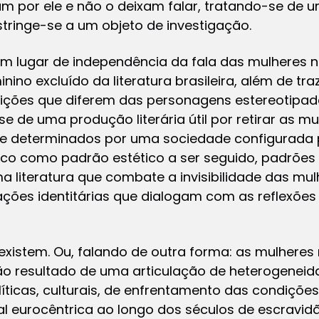
lam por ele e não o deixam falar, tratando-se de u
estringe-se a um objeto de investigação.
 um lugar de independência da fala das mulheres n
nino excluído da literatura brasileira, além de t
ções que diferem das personagens estereotipad
se de uma produção literária útil por retirar as m
de determinados por uma sociedade configurada p
co como padrão estético a ser seguido, padrões 
 literatura que combate a invisibilidade das mul
ações identitárias que dialogam com as reflexõe
xistem. Ou, falando de outra forma: as mulheres
, são resultado de uma articulação de heterogeneid
íticas, culturais, de enfrentamento das condiçõe
 eurocêntrica ao longo dos séculos de escravidã