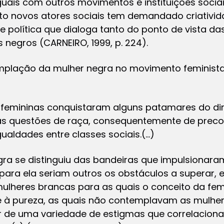
uais com outros movimentos e instituições socia
o novos atores sociais tem demandado criativid
 política que dialoga tanto do ponto de vista d
negros (CARNEIRO, 1999, p. 224).
mplação da mulher negra no movimento feminista,
s femininas conquistaram alguns patamares do dir
 questões de raça, consequentemente de precon
ldades entre classes sociais.(…)
negra se distinguiu das bandeiras que impulsion
is para ela seriam outros os obstáculos a superar,
ulheres brancas para as quais o conceito da fem
e à pureza, as quais não contemplavam as mulher
 de uma variedade de estigmas que correlacionam