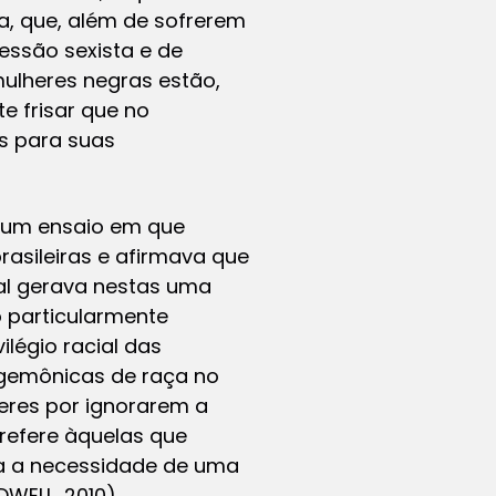
a, que, além de sofrerem
essão sexista e de
ulheres negras estão,
e frisar que no
s para suas
u um ensaio em que
rasileiras e afirmava que
al gerava nestas uma
 particularmente
légio racial das
egemônicas de raça no
heres por ignorarem a
 refere àquelas que
ra a necessidade de uma
DWELL, 2010)