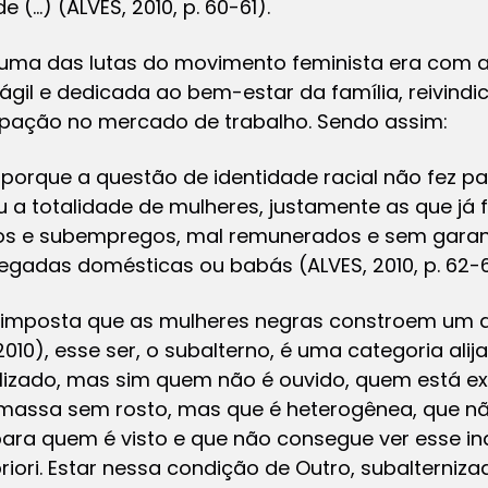
e (…) (ALVES, 2010, p. 60-61).
uma das lutas do movimento feminista era com 
gil e dedicada ao bem-estar da família, reivind
cipação no mercado de trabalho. Sendo assim:
porque a questão de identidade racial não fez p
u a totalidade de mulheres, justamente as que já
s e subempregos, mal remunerados e sem garanti
adas domésticas ou babás (ALVES, 2010, p. 62-6
 imposta que as mulheres negras constroem um d
010), esse ser, o subalterno, é uma categoria alij
alizado, mas sim quem não é ouvido, quem está ex
massa sem rosto, mas que é heterogênea, que nã
ara quem é visto e que não consegue ver esse indi
iori. Estar nessa condição de Outro, subalternizado