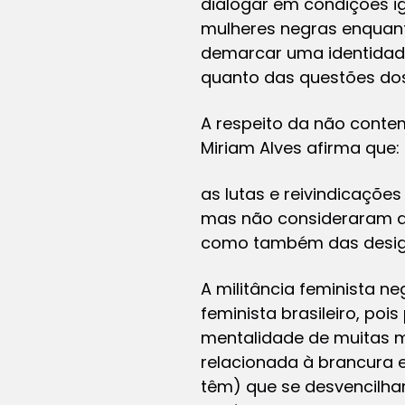
dialogar em condições ig
mulheres negras enquant
demarcar uma identidade
quanto das questões dos 
A respeito da não conte
Miriam Alves afirma que:
as lutas e reivindicaçõe
mas não consideraram as
como também das desigua
A militância feminista 
feminista brasileiro, po
mentalidade de muitas m
relacionada à brancura 
têm) que se desvencilhar