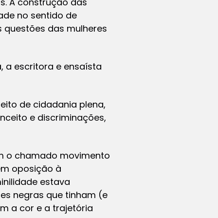
is. A construção das
ade no sentido de
as questões das mulheres
 a escritora e ensaísta
eito de cidadania plena,
ceito e discriminações,
aram o chamado movimento
 em oposição à
inilidade estava
es negras que tinham (e
 a cor e a trajetória