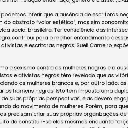
 podemos inferir que a ausência de escritoras neg
ém do abstrato “valor estético”, mas sim concomi
ida social brasileira. Ter consciência das inters
egra contribui para o melhor entendimento dessa
tivistas e escritoras negras. Sueli Carneiro expõe
mo e sexismo contra as mulheres negras e a ausê
stas e ativistas negras têm revelado que as vitó
iando as mulheres brancas e, por outro lado, as
ar os homens negros. Isto tem imposto uma dupla 
r de suas próprias perspectivas, elas devem enga
do do movimento de mulheres. Porém, para que a
 elas precisam criar suas próprias organizações d
uito de constituir-se elas mesmas enquanto força