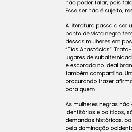
não poder falar, pois fa
Esse ser não é sujeito, r
A literatura passa a ser
ponto de vista negro femi
dessas mulheres em posi
“Tias Anastácias”. Trata-
lugares de subalternida
e escorada no ideal bran
também compartilha. Uma
procurando trazer afirm
para quem
As mulheres negras não e
identitários e políticos
demandas históricas, pol
pela dominação ocidental