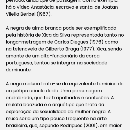
período, ainda que de passagem. Como exemplo,
há o vídeo Anastácia, escrava e santa, de Joatan
Vilella Berbel (1987).
A
negra de alma branca
pode ser exemplificada
pela história de
Xica da Silva
representada tanto no
longa-metragem de Carlos Diegues (1976) como
na telenovela de Gilberto Braga (1977). Xica, sendo
amante de um alto-funcionário da coroa
portuguesa, tentou se integrar na sociedade
dominante.
A
nega maluca
trata-se do equivalente feminino do
arquétipo
crioulo doido
. Uma personagem
endiabrada, que faz trapalhadas e confusões. A
mulata boazuda é o arquétipo que trata da
exploração da sexualidade da mulher negra. A
musa seria um tipo pouco freqüente na arte
brasileira, que, segundo Rodrigues (2001), em maior