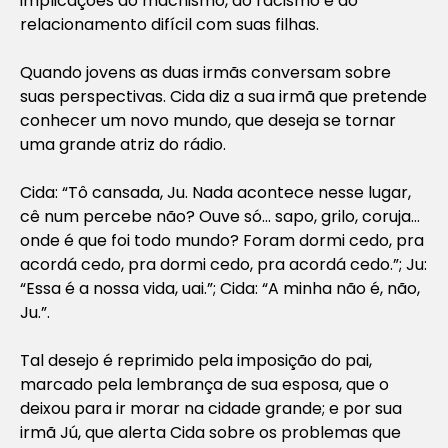
implicações do machismo, do racismo e do
relacionamento difícil com suas filhas.
Quando jovens as duas irmãs conversam sobre
suas perspectivas. Cida diz a sua irmã que pretende
conhecer um novo mundo, que deseja se tornar
uma grande atriz do rádio.
Cida:
“Tô cansada, Ju. Nada acontece nesse lugar,
cê num percebe não? Ouve só… sapo, grilo, coruja…
onde é que foi todo mundo? Foram dormi cedo, pra
acordá cedo, pra dormi cedo, pra acordá cedo.”
; Ju:
“Essa é a nossa vida, uai.”
; Cida:
“A minha não é, não,
Ju.”
.
Tal desejo é reprimido pela imposição do pai,
marcado pela lembrança de sua esposa, que o
deixou para ir morar na cidade grande; e por sua
irmã Jú, que alerta Cida sobre os problemas que