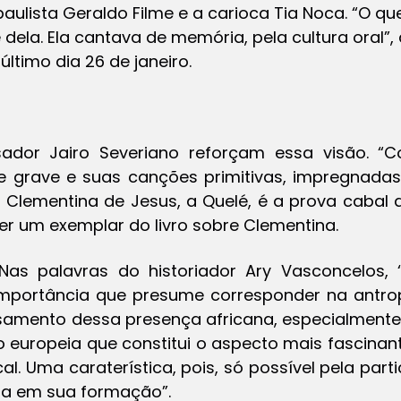
aulista Geraldo Filme e a carioca Tia Noca. “O qu
 dela. Ela cantava de memória, pela cultura oral”
 último dia 26 de janeiro.
ador Jairo Severiano reforçam essa visão. “
e grave e suas canções primitivas, impregnadas
s Clementina de Jesus, a Quelé, é a prova cabal 
er um exemplar do livro sobre Clementina.
“Nas palavras do historiador Ary Vasconcelos,
 importância que presume corresponder na antro
casamento dessa presença africana, especialmente
o europeia que constitui o aspecto mais fascina
l. Uma caraterística, pois, só possível pela par
nha em sua formação”.