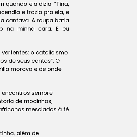
m quando ela dizia: “Tina,
endia e trazia pra ela, e
a cantava. A roupa batia
o na minha cara. E eu
 vertentes: o catolicismo
os de seus cantos”. O
mília morava e de onde
a encontros sempre
toria de modinhas,
 africanos mesclados à fé
 tinha, além de