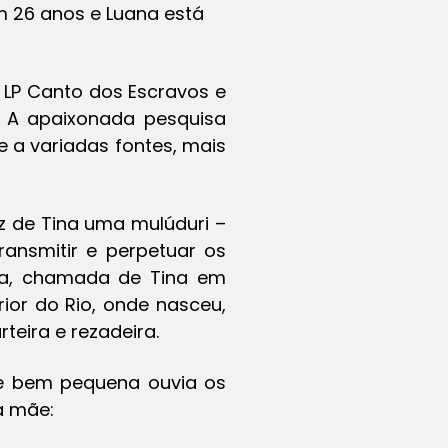
êm 26 anos e Luana está
 LP
Canto dos Escravos
e
. A apaixonada pesquisa
 a variadas fontes, mais
ez de Tina uma
mulúduri
–
ransmitir e perpetuar os
ina, chamada de Tina em
ior do Rio, onde nasceu,
rteira e rezadeira.
que bem pequena ouvia os
a mãe: