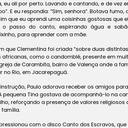
 eu ali por perto. Lavando e cantando, e de vez e
”. E eu respondia: “Sim, senhora”. Botava fumo, ac
sim que eu aprendi uma coisinhas gostosas que el
 o passo do canto, espirrando água e sabã
ixinho, para aprender com a mãe.
 que Clementina foi criada “sobre duas distintas
es africanas, como o candomblé, presente em muit
 igreja de Carambita, bairro de Valença onde a fa
ar no Rio, em Jacarepaguá.
 instrução, Paulo adorava receber os amigos par
 A pequena Tina gostava de acompanhá-lo na can
lho, reforçando a presença de valores religiosos
 família.
mpressionou com o disco
Canto dos Escravos
, que