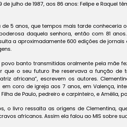
 de julho de 1987, aos 86 anos: Felipe e Raquel t
 de 5 anos, que tempos mais tarde conheceria o
 poderosa daquela senhora, então com 81 anos
sulta a aproximadamente 600 edições de jornais e
gens.
 do povo banto transmitidas oralmente pela mãe f
r que o seu futuro lhe reservava a função de t
atriz africana”, escrevem os autores. Clement
em coro de igreja aos 7 anos, em Valença, inter
 Filha de Paulo, pedreiro e carpinteiro, e Amélia, pa
os, o livro ressalta as origens de Clementina, 
cravos africanos. Assim ela falou ao MIS sobre su