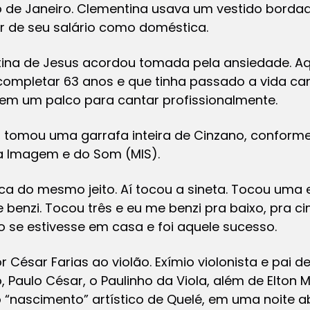
o de Janeiro. Clementina usava um vestido bordad
or de seu salário como doméstica.
ina de Jesus acordou tomada pela ansiedade. Aq
 completar 63 anos e que tinha passado a vida ca
z em um palco para cantar profissionalmente.
, tomou uma garrafa inteira de Cinzano, conform
 Imagem e do Som (MIS).
a do mesmo jeito. Aí tocou a sineta. Tocou uma e
benzi. Tocou três e eu me benzi pra baixo, pra cim
mo se estivesse em casa e foi aquele sucesso.
César Farias ao violão. Exímio violonista e pai 
Paulo César, o Paulinho da Viola, além de Elton 
nascimento” artístico de Quelé, em uma noite ab