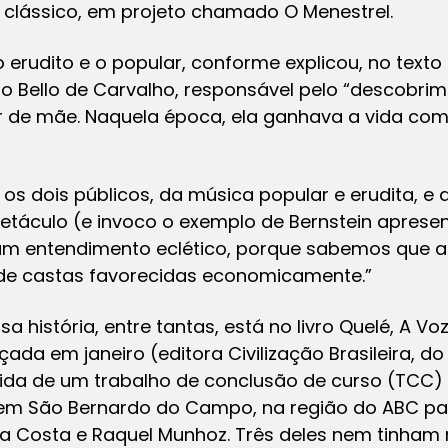
ta clássico, em projeto chamado O Menestrel.
r o erudito e o popular, conforme explicou, no tex
o Bello de Carvalho, responsável pelo “descobrim
 de mãe. Naquela época, ela ganhava a vida c
 os dois públicos, da música popular e erudita, e 
táculo (e invoco o exemplo de Bernstein apresen
m entendimento eclético, porque sabemos que a
a de castas favorecidas economicamente.”
 história, entre tantas, está no livro
Quelé, A Voz
nçada em janeiro (editora Civilização Brasileira, d
ida de um trabalho de conclusão de curso (TCC)
em São Bernardo do Campo, na região do ABC paul
na Costa e Raquel Munhoz. Três deles nem tinham