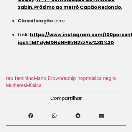
Sabin. Próximo ao metrô Capão Redondo.
Classificação
Livre
Link:
https://www.instagram.com/100porcen
igsh=MTdyMDNoNHRxN2xzYw%3D%3D
rap feminino
Mano Brown
rap
hip hop
música negra
Mulheres
Música
Compartilhar