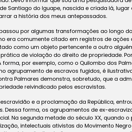
não. Devo informar que sou uma pesquisadora de 
 Santiago do Iguape, nascida e criada lá, lugar 
narrar a história dos meus antepassados.
 passou por algumas transformações ao longo do
ermo era comumente citado em registros de ações
tado como um objeto pertencente a outro algué
prática de violação do direito de propriedade. Po
 A forma, por exemplo, como o Quilombo dos Palm
o agrupamento de escravos fugidos, é ilustrativa
contra Palmares demonstra, sobretudo, que a admi
priedade reivindicado pelos escravistas.
 escravidão e a proclamação da República, entr
s. Dessa forma, os agrupamentos de ex-escraviz
ial. Na segunda metade do século XX, quando o 
zação, intelectuais ativistas do Movimento Neg