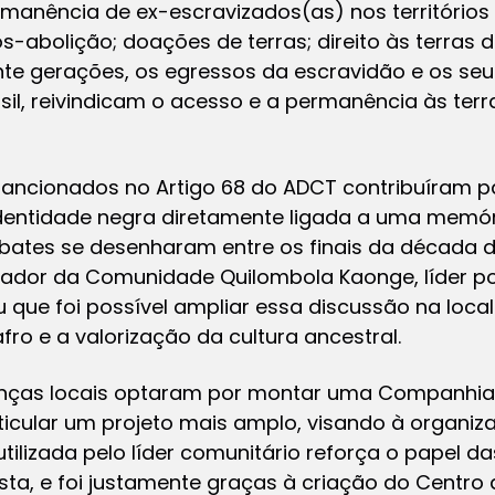
rmanência de ex-escravizados(as) nos territórios
ós-abolição; doações de terras; direito às terras
nte gerações, os egressos da escravidão e os se
asil, reivindicam o acesso e a permanência às ter
 sancionados no Artigo 68 do ADCT contribuíram p
dentidade negra diretamente ligada a uma memór
bates se desenharam entre os finais da década de
ador da Comunidade Quilombola Kaonge, líder polí
 que foi possível ampliar essa discussão na local
ro e a valorização da cultura ancestral.
anças locais optaram por montar uma Companhia
rticular um projeto mais amplo, visando à organiz
utilizada pelo líder comunitário reforça o papel 
cista, e foi justamente graças à criação do Centro