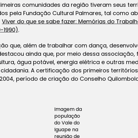
imeiras comunidades da região tiveram seus terr
ados pela Fundação Cultural Palmares, tal como 
o
Viver do que se sabe fazer: Memórias do Trabal
0-1990)
.
ão que, além de trabalhar com dança, desenvolv
a destacou ainda que, por meio dessa associação,
ltura, água potável, energia elétrica e outras me
cidadania. A certificação dos primeiros territóri
004, período de criação do Conselho Quilombola
Imagem da
população
do Vale do
Iguape na
reunião de