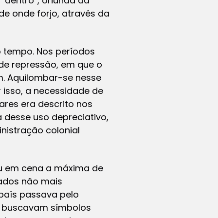
“dentro”, oriunda da
de onde forjo, através da
 tempo. Nos períodos
 de repressão, em que o
m. Aquilombar-se nesse
r isso, a necessidade de
ares era descrito nos
 desse uso depreciativo,
nistração colonial
ou em cena a máxima de
ados não mais
país passava pelo
ro buscavam símbolos