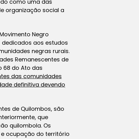
ndido como uma das
e organização social a
o Movimento Negro
s dedicados aos estudos
munidades negras rurais.
dades Remanescentes de
o 68 do Ato das
ntes das comunidades
ade definitiva devendo
es de Quilombos, são
nteriormente, que
ção quilombola. Os
e ocupação do território