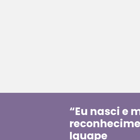
“Eu nasci e m
reconhecimen
Iguape