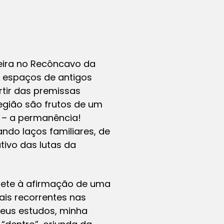
eira no Recôncavo da
 espaços de antigos
tir das premissas
egião são frutos de um
o – a permanência!
ndo laços familiares, de
tivo das lutas da
emete à afirmação de uma
ais recorrentes nas
meus estudos, minha