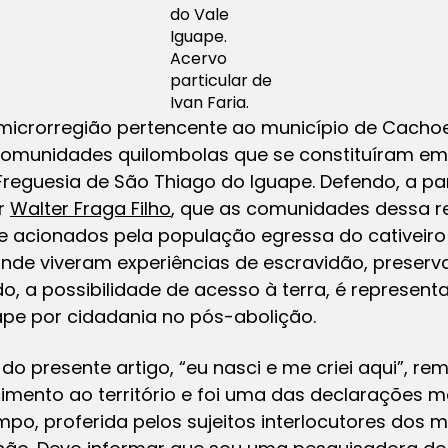
do Vale
Iguape.
Acervo
particular de
Ivan Faria.
microrregião pertencente ao município de Cacho
comunidades quilombolas que se constituíram em
reguesia de São Thiago do Iguape. Defendo, a par
or
Walter Fraga Filho
, que as comunidades dessa r
de acionados pela população egressa do cativeir
de viveram experiências de escravidão, preserva
o, a possibilidade de acesso à terra, é representa
pe por cidadania no pós-abolição.
o do presente artigo,
“eu nasci e me criei aqui”, r
imento ao território e foi uma das declarações m
po, proferida pelos sujeitos interlocutores dos 