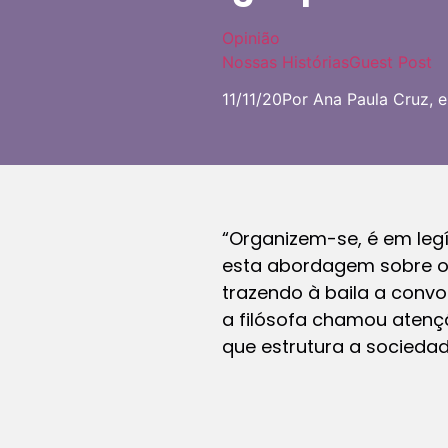
Opinião
Nossas Histórias
Guest Post
11/11/20
Por Ana Paula Cruz, e
“Organizem-se, é em legít
esta abordagem sobre o 
trazendo à baila a conv
a filósofa chamou atenç
que estrutura a sociedade