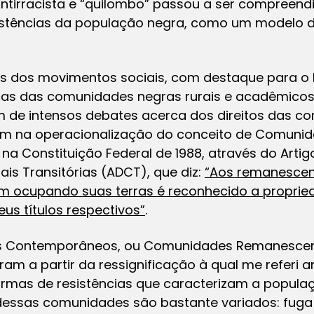
 antirracista e “quilombo” passou a ser compree
sistências da população negra, como um modelo d
tes dos movimentos sociais, com destaque para 
nças das comunidades negras rurais e acadêmico
m de intensos debates acerca dos direitos das co
am na operacionalização do conceito de Comuni
na Constituição Federal de 1988, através do Artig
ais Transitórias (ADCT), que diz:
“Aos remanesce
m ocupando suas terras é reconhecido a propried
eus títulos respectivos”
.
 Contemporâneos, ou Comunidades Remanescent
am a partir da ressignificação à qual me referi a
rmas de resistências que caracterizam a popula
dessas comunidades são bastante variados: fuga 