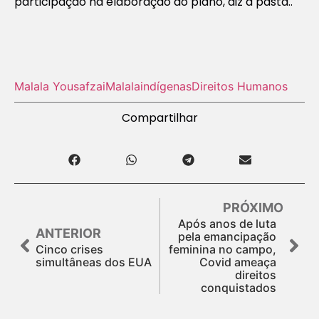
participação na elaboração do plano, diz a pasta..
Malala Yousafzai
Malala
indígenas
Direitos Humanos
Compartilhar
PRÓXIMO
Após anos de luta
ANTERIOR
pela emancipação
Cinco crises
feminina no campo,
simultâneas dos EUA
Covid ameaça
direitos
conquistados