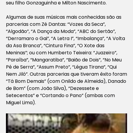
seu filho Gonzaguinha e Milton Nascimento.
Algumas de suas músicas mais conhecidas são as
parcerias com Zé Dantas: “Vozes da Seca”,
“Algodão”, “A Dança da Moda”, “ABC do Sertão”,
“Derramaro o Gai”, “A Letra I”, “Imbalança”, “A Volta
da Asa Branca”, “Cintura Fina”, “O Xote das
Meninas”; ou com Humberto Teixeira: “Juazeiro”,
“Paraíba”, “Mangaratiba”, “Baião de Dois”, “No Meu
Pé de Serra”, “Assum Preto”, “Légua Tirana”, “Qui
Nem Jiló”. Outras parcerias que tiveram êxito foram
“Tá Bom Demais” (com Onildo de Almeida), Danado
de Bom” (com João Silva), “Dezessete e
Setecentos” e “Cortando o Pano” (ambas com
Miguel Lima).