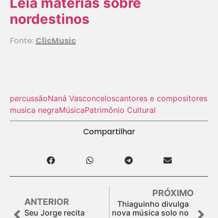
Leia matérias sobre
nordestinos
Fonte:
ClicMusic
percussão
Naná Vasconcelos
cantores e compositores
musica negra
Música
Patrimônio Cultural
Compartilhar
PRÓXIMO
ANTERIOR
Thiaguinho divulga
Seu Jorge recita
nova música solo no