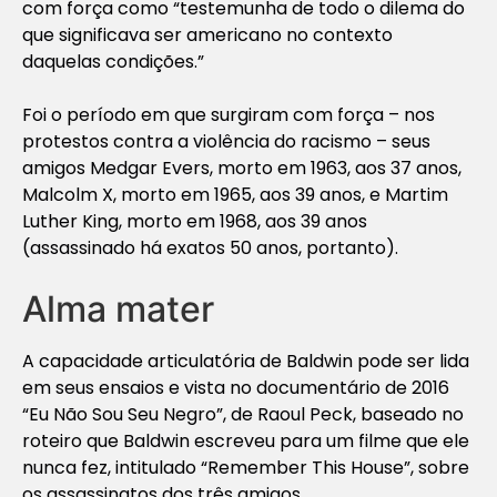
com força como “testemunha de todo o di­le­ma do
que significava ser americano no contexto
daquelas condições.”
Foi o período em que surgiram com força – nos
protestos contra a violência do ra­cismo – seus
amigos Me­dgar Evers, mor­to em 1963, aos 37 anos,
Mal­colm X, morto em 1965, aos 39 anos, e Mar­tim
Lu­ther King, morto em 1968, aos 39 anos
(assassinado há exatos 50 anos, portanto).
Alma mater
A capacidade articulatória de Baldwin pode ser lida
em seus ensaios e vista no documentário de 2016
“Eu Não Sou Seu Negro”, de Raoul Peck, baseado no
roteiro que Baldwin escreveu para um filme que ele
nunca fez, intitulado “Remember This House”, sobre
os assassinatos dos três amigos.