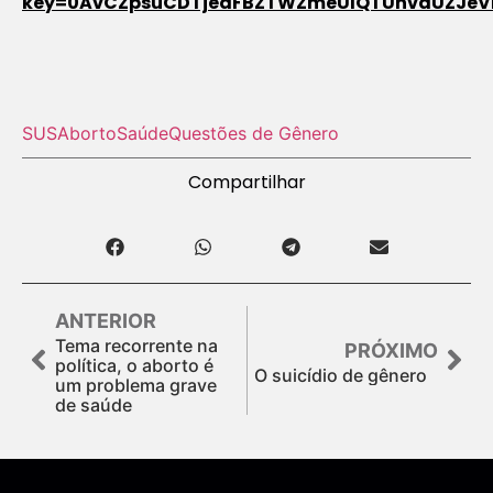
key=0AvCZpsuCDTjedFBZTWZmeUlQTUhvaUZJeV
SUS
Aborto
Saúde
Questões de Gênero
Compartilhar
ANTERIOR
Tema recorrente na
PRÓXIMO
política, o aborto é
O suicídio de gênero
um problema grave
de saúde