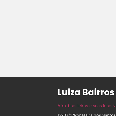
Luiza Bairros
Afro-brasileiros e suas lutas
N
12/07/17
Por Naira dos Santo