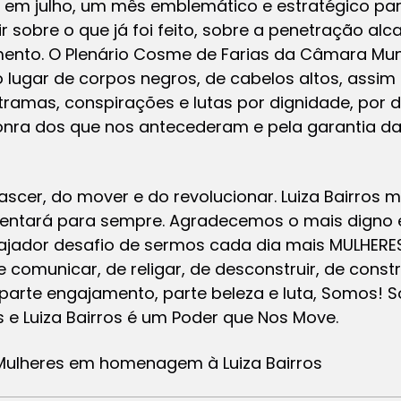
 em julho, um mês emblemático e estratégico par
 sobre o que já foi feito, sobre a penetração alc
mento. O Plenário Cosme de Farias da Câmara Muni
o lugar de corpos negros, de cabelos altos, assim
 tramas, conspirações e lutas por dignidade, por di
onra dos que nos antecederam e pela garantia da
scer, do mover e do revolucionar. Luiza Bairros m
mentará para sempre. Agradecemos o mais digno 
orajador desafio de sermos cada dia mais MULHER
comunicar, de religar, de desconstruir, de construi
arte engajamento, parte beleza e luta, Somos! 
 e Luiza Bairros é um Poder que Nos Move.
Mulheres em homenagem à Luiza Bairros