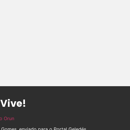
 Vive!
o Orun
s Gomes, enviado para o Portal Geledés