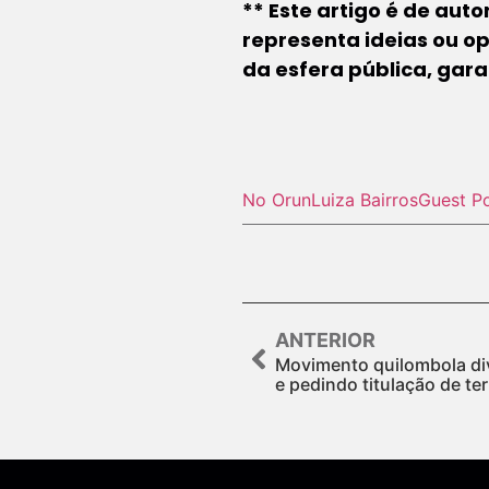
** Este artigo é de aut
representa ideias ou op
da esfera pública, gar
No Orun
Luiza Bairros
Guest P
ANTERIOR
Movimento quilombola div
e pedindo titulação de te