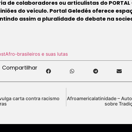
oria de colaboradores ou articulistas do PORTAL
iniões do veículo. Portal Geledés oferece espa
antindo assim a pluralidade do debate na soci
ost
Afro-brasileiros e suas lutas
Compartilhar
ulga carta contra racismo
Afroamericalatinidade – Auto
rras
sobre Tradiç