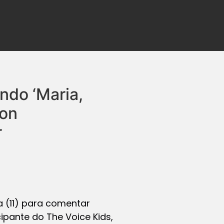
ndo ‘Maria,
ton
r
a (11) para comentar
icipante do
The Voice Kids
,