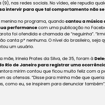
(9), nas redes sociais. No vídeo, ele repudia qua
cisa intervir para que tal comportamento não se
 menina no programa, quando
cantou a música d
 sua performance
com uma publicação no Faceb
garota foi ofendida e chamada de “neguinha”. “Ir
o canta p* nenhuma. O nível do brasileiro, seja q
ntou um usuário.
 a mãe, Irineia Prates da Silva, de 35, foram à
Dele
do Rio de Janeiro para registrar uma ocorrênci
cantora mirim contou que ficou muito feliz com a 
com as ofensas. “Disse para minha mãe que queri
mas, como eu, se inspirem para denunciar também”