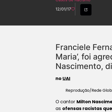
12/01/17
Franciele Fern
Maria’, foi agr
Nascimento, dis
no
UAI
Reprodução/Rede Glo
O cantor
Milton Nascim
as
ofensas racistas qu