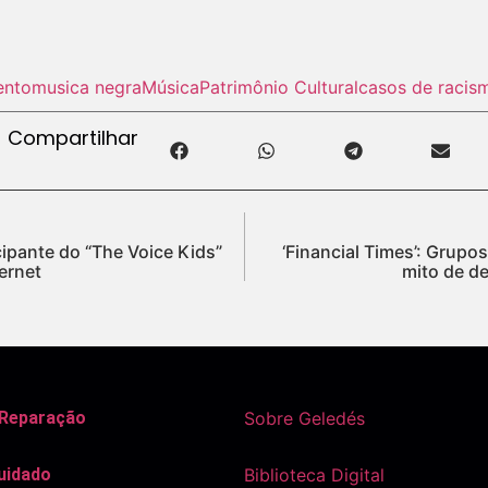
ento
musica negra
Música
Patrimônio Cultural
casos de racis
Compartilhar
cipante do “The Voice Kids”
‘Financial Times’: Grupo
ternet
mito de de
 Reparação
Sobre Geledés
uidado
Biblioteca Digital