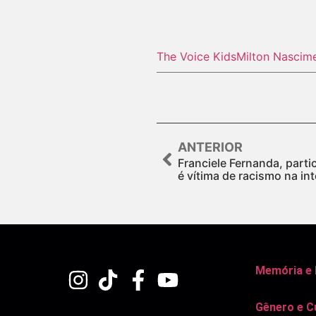
The Voice Kids
Milton Nascim
ANTERIOR
Franciele Fernanda, parti
é vítima de racismo na in
Memória e
Gênero e C