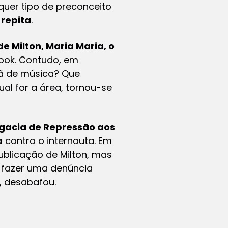
lquer tipo de preconceito
 repita
.
e Milton,
Maria Maria
, o
ook. Contudo, em
mã de música? Que
ual for a área, tornou-se
gacia de Repressão aos
a
contra o internauta. Em
publicação de Milton, mas
a fazer uma denúncia
, desabafou.