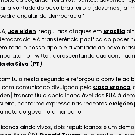
ar a vontade do povo brasileiro e [devemos] afir
pedra angular da democracia.”
UA,
Joe Biden
, reagiu aos ataques em
Brasília
ain
mocracia e à transferência pacífica do poder no B
êm todo o nosso apoio e a vontade do povo brasi
mocrata no Twitter, acrescentando que continuar
la da Silva
(
PT
).
 com Lula nesta segunda e reforçou o convite ao br
o com comunicado divulgado pela
Casa Branca
,
iden] transmitiu o apoio inabalável dos EUA à dem
asileiro, conforme expresso nas recentes
eleições
iz a nota do governo americano.
icanos ainda vivos, dois republicanos e um demo