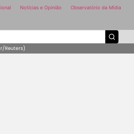
ional
Notícias e Opinião
Observatório da Mídia
er/Reuters)