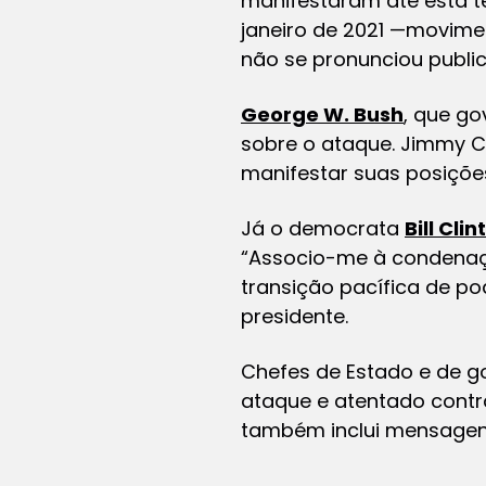
manifestaram até esta te
janeiro de 2021 —movime
não se pronunciou public
George W. Bush
, que g
sobre o ataque. Jimmy C
manifestar suas posições
Já o democrata
Bill Clin
“Associo-me à condenação
transição pacífica de po
presidente.
Chefes de Estado e de 
ataque e atentado contra
também inclui mensagens 