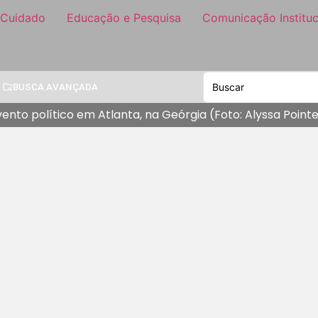
 Cuidado
Educação e Pesquisa
Comunicação Instituc
BUSCA AVANÇADA
to político em Atlanta, na Geórgia (Foto: Alyssa Point