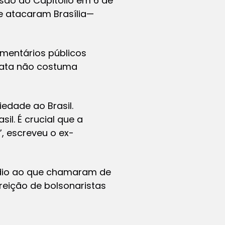
vasão do Capitólio em 6 de
e atacaram Brasília—
omentários públicos
crata não costuma
edade ao Brasil.
l. É crucial que a
, escreveu o ex-
údio ao que chamaram de
reição de bolsonaristas