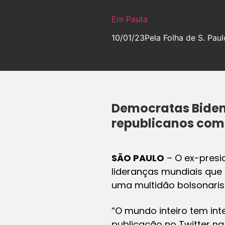
Em Pauta
10/01/23
Pela Folha de S. Paul
Democratas Biden
republicanos com
SÃO PAULO
– O ex-presi
lideranças mundiais que
uma multidão bolsonaris
“O mundo inteiro tem in
publicação no Twitter na