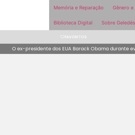
Memória e Reparação
Gênero e
Biblioteca Digital
Sobre Geledés
FAVORITOS
O ex-presidente dos EUA Barack Obama durante even