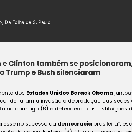
o, Da Folha de S. Paulo
 e Clinton também se posicionaram
o Trump e Bush silenciaram
dente dos
Estados Unidos
Barack Obama
juntou-
 condenaram a invasão e depredação das sedes 
ta no domingo (8) e defenderam as instituições
teresse no sucesso da
democracia
brasileira”, 
 noite da segunda-feira (9). “Juntos, devemos rej