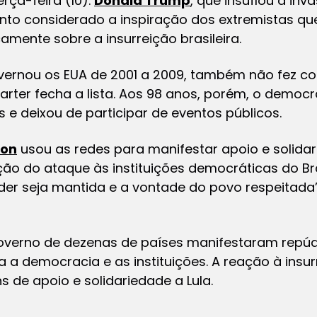
rça-feira (10).
Donald Trump
, que insuflou a in
nto considerado a inspiração dos extremistas qu
amente sobre a insurreição brasileira.
overnou os EUA de 2001 a 2009, também não fez c
arter fecha a lista. Aos 98 anos, porém, o demo
 e deixou de participar de eventos públicos.
ton
usou as redes para manifestar apoio e solidari
 do ataque às instituições democráticas do Brasi
der seja mantida e a vontade do povo respeitada”
governo de dezenas de países manifestaram rep
 a democracia e as instituições. A reação à insur
de apoio e solidariedade a Lula.