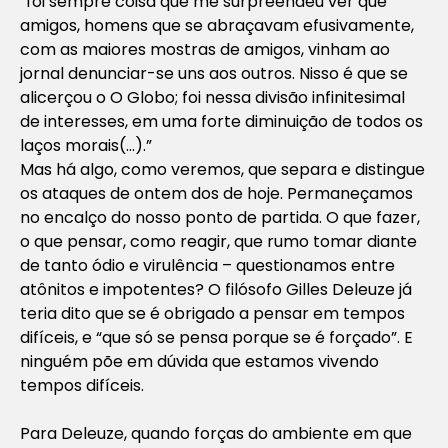
“foi sempre coisa que me surpreendeu ver que
amigos, homens que se abraçavam efusivamente,
com as maiores mostras de amigos, vinham ao
jornal denunciar-se uns aos outros. Nisso é que se
alicerçou o O Globo; foi nessa divisão infinitesimal
de interesses, em uma forte diminuição de todos os
laços morais(…).”
Mas há algo, como veremos, que separa e distingue
os ataques de ontem dos de hoje. Permaneçamos
no encalço do nosso ponto de partida. O que fazer,
o que pensar, como reagir, que rumo tomar diante
de tanto ódio e virulência – questionamos entre
atônitos e impotentes? O filósofo Gilles Deleuze já
teria dito que se é obrigado a pensar em tempos
difíceis, e “que só se pensa porque se é forçado”. E
ninguém põe em dúvida que estamos vivendo
tempos difíceis.
Para Deleuze, quando forças do ambiente em que