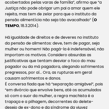
acobertados pelas varas de família”, afirmo que “a
Justiça não pode obrigar um pai a amar quem ele
rejeita, mas tem de zelar para que o instituto da
pensão alimentícia não seja tão avacalhado” (
O
TEMPO
, 18.3.2014).
Há igualdade de direitos e de deveres no instituto
da pensão de alimentos: deve, tem de pagar, seja
mulher ou homem! Não pagá-la é indefensável, não
importam os motivos. Considero absurdas as
justificativas que tentam desviar o foco do mau
pagador ou da má pagadora, alegando sofrimentos
pregressos, por aí… Ora, as rupturas em geral
causam sofrimentos e danos.
É conversa fiada que há “separação amigável”, pois
“em divórcio que envolve bens, até os acumulados
só com o suor da mulher, a regra machista é a
trapaça e a pilhagem, decorrentes do delete-
desejo de ex-dono e da síndrome da viuvez