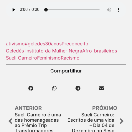
ativismo
#geledes30anos
Preconceito
Geledés Instituto da Mulher Negra
Afro-brasileiros
Sueli Carneiro
Feminismo
Racismo
Compartilhar
ANTERIOR
PRÓXIMO
Sueli Carneiro é uma
Sueli Carneiro:
das homenageadas
Escritos de uma vida
ao Prêmio Trip
– Dia 04 de
Transformadores
Dezembro no Sesc