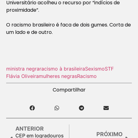
Universitário acolheu o recurso por “indícios de
proximidade”.
O racismo brasileiro é faca de dois gumes. Corta de
um lado e de outro.
ministra negra
racismo à brasileira
Sexismo
STF
Flávia Oliveira
mulheres negras
Racismo
Compartilhar
ANTERIOR
PRÓXIMO
CEP em logradouros