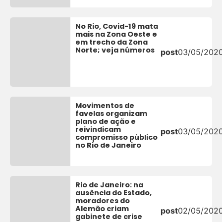
No Rio, Covid-19 mata
mais na Zona Oeste e
em trecho da Zona
Norte; veja números
post
03/05/202
Movimentos de
favelas organizam
plano de ação e
reivindicam
post
03/05/202
compromisso público
no Rio de Janeiro
Rio de Janeiro: na
ausência do Estado,
moradores do
Alemão criam
post
02/05/202
gabinete de crise