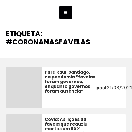
ETIQUETA:
#CORONANASFAVELAS
Para Raull Santiago,
na pandemia “favelas
foram governos,
enquanto governos
post
21/08/2021
foram ausência”
Covid: As lições da
favela que reduziu
mortes em 90%