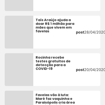
Taís Araújo ajuda a
doar R$ 1 milhão para
mães que vivem em
favelas
post
28/04/202
Rocinha recebe
testes gratuitos de
detecção para a
COVID-19
post
20/04/202
Favelas vão à luta:
Maré faz vaquinha e
Paraisópolis cria área