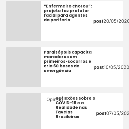
“Enfermeiro chorou”:
projeto faz protetor
facial para agentes
da periferia
post
20/05/202
Paraisópolis capacita
moradores em
primeiros-socorros e
cria 60 bases de
post
10/05/202
emergência
Reflexões sobre o
Opinião
COVID-19 e a
Realidade nas
Favelas
post
07/05/20
Brasileiras