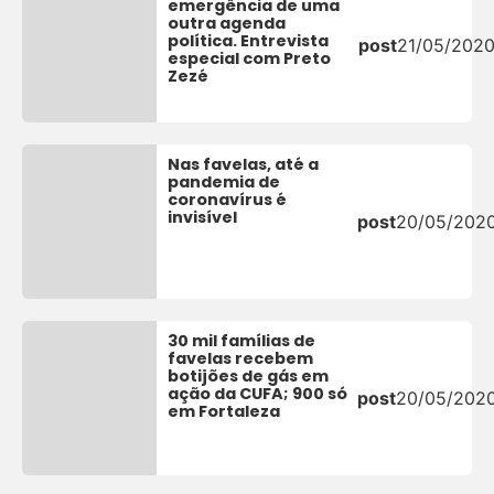
emergência de uma
outra agenda
política. Entrevista
post
21/05/202
especial com Preto
Zezé
Nas favelas, até a
pandemia de
coronavírus é
invisível
post
20/05/202
30 mil famílias de
favelas recebem
botijões de gás em
ação da CUFA; 900 só
post
20/05/202
em Fortaleza