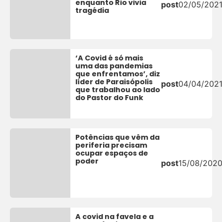
enquanto Rio vivia
post
02/05/202
tragédia
‘A Covid é só mais
uma das pandemias
que enfrentamos’, diz
líder de Paraisópolis
post
04/04/202
que trabalhou ao lado
do Pastor do Funk
Potências que vêm da
periferia precisam
ocupar espaços de
poder
post
15/08/202
A covid na favela e a