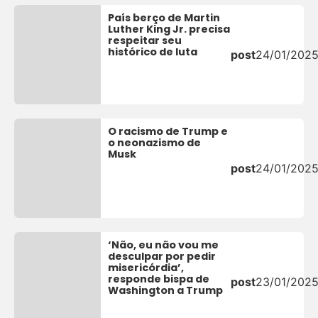
País berço de Martin
Luther King Jr. precisa
respeitar seu
histórico de luta
post
24/01/202
O racismo de Trump e
o neonazismo de
Musk
post
24/01/202
‘Não, eu não vou me
desculpar por pedir
misericórdia’,
responde bispa de
post
23/01/202
Washington a Trump