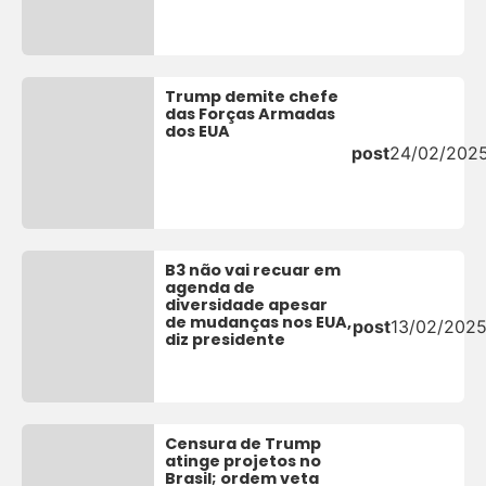
Trump demite chefe
das Forças Armadas
dos EUA
post
24/02/202
B3 não vai recuar em
agenda de
diversidade apesar
de mudanças nos EUA,
post
13/02/202
diz presidente
Censura de Trump
atinge projetos no
Brasil; ordem veta