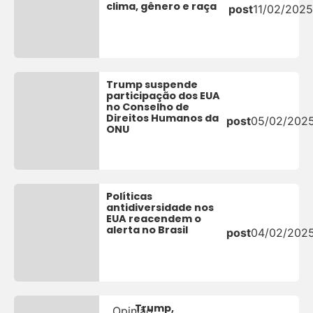
clima, gênero e raça
post
11/02/2025
Trump suspende
participação dos EUA
no Conselho de
Direitos Humanos da
post
05/02/202
ONU
Políticas
antidiversidade nos
EUA reacendem o
alerta no Brasil
post
04/02/202
Trump,
Opinião