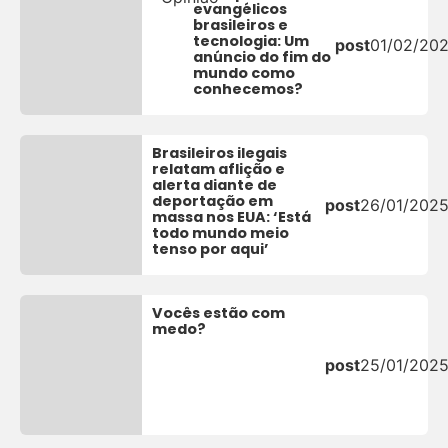
evangélicos
brasileiros e
tecnologia: Um
post
01/02/20
anúncio do fim do
mundo como
conhecemos?
Brasileiros ilegais
relatam aflição e
alerta diante de
deportação em
post
26/01/202
massa nos EUA: ‘Está
todo mundo meio
tenso por aqui’
Vocês estão com
medo?
post
25/01/202