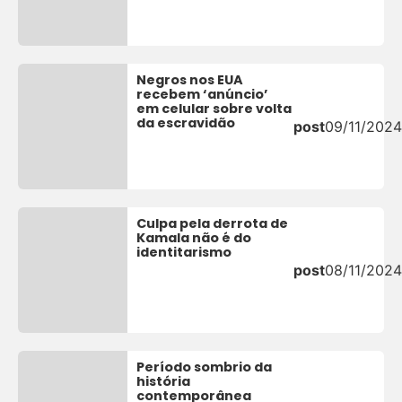
Negros nos EUA
recebem ‘anúncio’
em celular sobre volta
da escravidão
post
09/11/2024
Culpa pela derrota de
Kamala não é do
identitarismo
post
08/11/2024
Período sombrio da
história
contemporânea