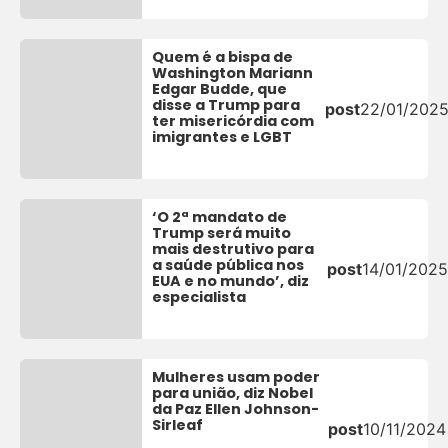
Quem é a bispa de
Washington Mariann
Edgar Budde, que
disse a Trump para
post
22/01/202
ter misericórdia com
imigrantes e LGBT
‘O 2ª mandato de
Trump será muito
mais destrutivo para
a saúde pública nos
post
14/01/2025
EUA e no mundo’, diz
especialista
Mulheres usam poder
para união, diz Nobel
da Paz Ellen Johnson-
Sirleaf
post
10/11/2024