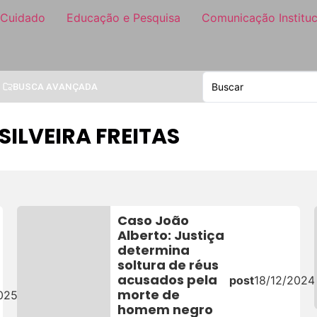
 Cuidado
Educação e Pesquisa
Comunicação Instituc
BUSCA AVANÇADA
SILVEIRA FREITAS
Caso João
Alberto: Justiça
determina
soltura de réus
acusados pela
post
18/12/2024
morte de
025
homem negro