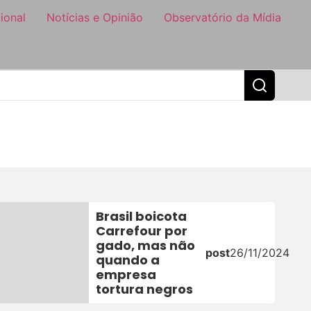
ional
Notícias e Opinião
Observatório da Mídia
Brasil boicota
Carrefour por
gado, mas não
post
26/11/2024
quando a
empresa
tortura negros