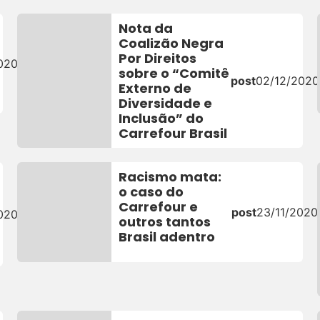
Nota da
Coalizão Negra
Por Direitos
020
sobre o “Comitê
post
02/12/2020
Externo de
Diversidade e
Inclusão” do
Carrefour Brasil
Racismo mata:
o caso do
Carrefour e
post
23/11/2020
020
outros tantos
Brasil adentro