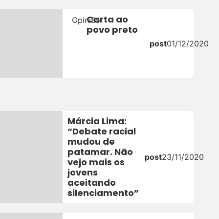
Carta ao
Opinião
povo preto
post
01/12/2020
Márcia Lima:
“Debate racial
mudou de
patamar. Não
post
23/11/2020
vejo mais os
jovens
aceitando
silenciamento”