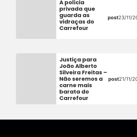
A polícia
privada que
guarda as
post
23/11/2
vidraças do
Carrefour
Justiça para
João Alberto
Silveira Freitas –
Não seremos a
post
21/11/2
carne mais
barata do
Carrefour