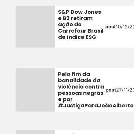
S&P Dow Jones
e B3 retiram
ação do
post
10/12/2
Carrefour Brasil
de índice ESG
Pelo fim da
banalidade da
violência contra
post
27/11/2
pessoas negras
e por
#JustiçaParaJoãoAlberto