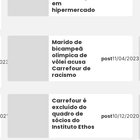
em
hipermercado
Marido de
bicampeã
olímpica de
post
11/04/2023
vôlei acusa
2023
Carrefour de
racismo
Carrefour é
excluído do
quadro de
2021
post
10/12/2020
sócios do
Instituto Ethos