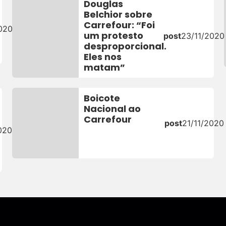
Douglas
Belchior sobre
Carrefour: “Foi
020
um protesto
post
23/11/2020
desproporcional.
Eles nos
matam”
Boicote
Nacional ao
Carrefour
post
21/11/2020
020