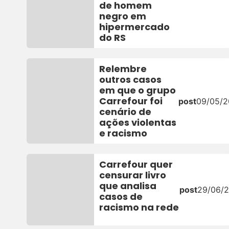
de homem
negro em
hipermercado
do RS
Relembre
outros casos
em que o grupo
Carrefour foi
post
09/05/
cenário de
ações violentas
e racismo
Carrefour quer
censurar livro
que analisa
post
29/06/
casos de
racismo na rede