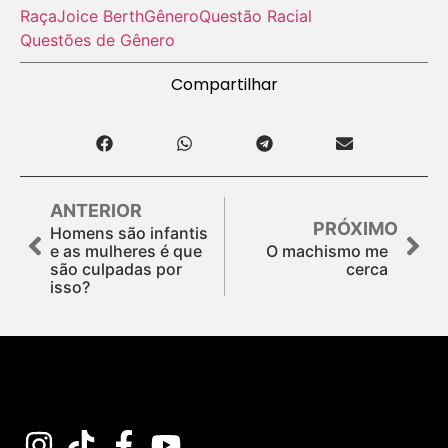
Raça
Joice Berth
Gênero
Questão Racial
Questões de Gênero
Compartilhar
ANTERIOR
PRÓXIMO
Homens são infantis
e as mulheres é que
O machismo me
são culpadas por
cerca
isso?